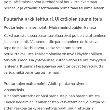
Voit lisätä talosi arvoa ja tehdä siitä houkuttelevamman
perheelle ja ystäville asentamalla porealtaan tai uima-altaan.
Puutarha-arkkitehtuuri. Ulkotilojen suunnittelu
Puutarhojen maisemointi. Maisemointi puiden kanssa
Kaksi parasta tapaa parantaa pihaa ovat puiden istuttaminen
ja maisemointi. Maisemointiin panostaminen on loistava
tapa nostaa kotisi arvoa, koska se parantaa sen
houkuttelevuutta. Maisemoinnilla on myös käytännöllinen
tarkoitus monissa yhteyksissä, kuten varjon tai yksityisyyden
lähteenä. Kuumina kesäpäivinä puut tarjoavat tervetullutta
varjoa, mikä parantaa
tunnelmaa
.
Puutarhojen maisemointi. Aloita puutarha täynnä
vihanneksia
Vihannespuutarha on yksi parhaista pihan parannuksista.
Omien hedelmien ja vihannesten kasvattaminen, olivatpa ne
sitten raakoja tai kypsennettyjä, vaatii suunnittelua ja