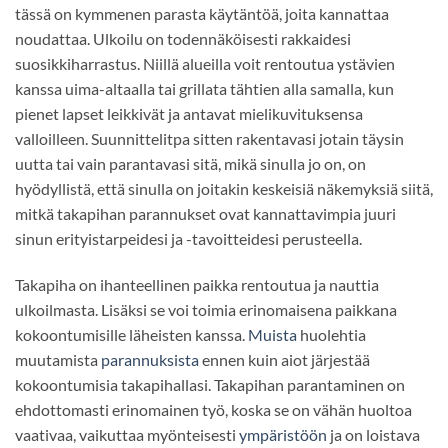
tässä on kymmenen parasta käytäntöä, joita kannattaa
noudattaa. Ulkoilu on todennäköisesti rakkaidesi
suosikkiharrastus. Niillä alueilla voit rentoutua ystävien
kanssa uima-altaalla tai grillata tähtien alla samalla, kun
pienet lapset leikkivät ja antavat mielikuvituksensa
valloilleen. Suunnittelitpa sitten rakentavasi jotain täysin
uutta tai vain parantavasi sitä, mikä sinulla jo on, on
hyödyllistä, että sinulla on joitakin keskeisiä näkemyksiä siitä,
mitkä takapihan parannukset ovat kannattavimpia juuri
sinun erityistarpeidesi ja -tavoitteidesi perusteella.
Takapiha on ihanteellinen paikka rentoutua ja nauttia
ulkoilmasta. Lisäksi se voi toimia erinomaisena paikkana
kokoontumisille läheisten kanssa.
Muista
huolehtia
muutamista
parannuksista
ennen kuin aiot järjestää
kokoontumisia takapihallasi. Takapihan parantaminen on
ehdottomasti erinomainen työ, koska se on vähän huoltoa
vaativaa, vaikuttaa myönteisesti
ympäristöön
ja on loistava