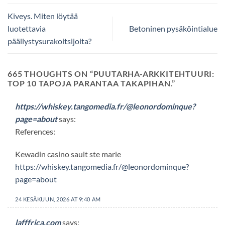
Kiveys. Miten löytää
luotettavia
Betoninen pysäköintialue
päällystysurakoitsijoita?
665 THOUGHTS ON “
PUUTARHA-ARKKITEHTUURI:
TOP 10 TAPOJA PARANTAA TAKAPIHAN.
”
https://whiskey.tangomedia.fr/@leonordominque?
page=about
says:
References:
Kewadin casino sault ste marie
https://whiskey.tangomedia.fr/@leonordominque?
page=about
24 KESÄKUUN, 2026 AT 9:40 AM
lafffrica.com
says: