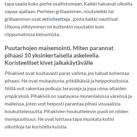
tapa saada koko perhe osallistumaan.
Kaikki
haluavat ulkoilla
vapaa-ajallaan. Perheen grillaaminen, noutoleikki tai
grillaaminen ovat
aktiviteetteja
, joista kaikki nauttivat.
Ulkona viihtyminen on kuitenkin muutakin kuin
riippumatossa keinumista.
Puutarhojen maisemointi. Miten parannat
pihaasi 10 yksinkertaisella askeleella.
Koristeelliset kivet jalkakäytävälle
Pihakivet ovat luultavasti paras valinta, jos haluat kohentaa
pihaasi. Ne ovat mukautuvia, pitkäikäisiä ja helppohoitoisia.
Niillä voit rakentaa polkuja, terasseja ja jopa uima-altaiden
ympäryksiä. Pihakiviä on saatavana monenlaisissa väreissä ja
malleissa, joten voit helposti parantaa pihasi visuaalista
houkuttelevuutta. Pihakivien houkuttelevin puoli on niiden
monipuolisuus. Ne ovat loistava tapa muokata kotisi
ulkotiloja tai koristella kuistia.