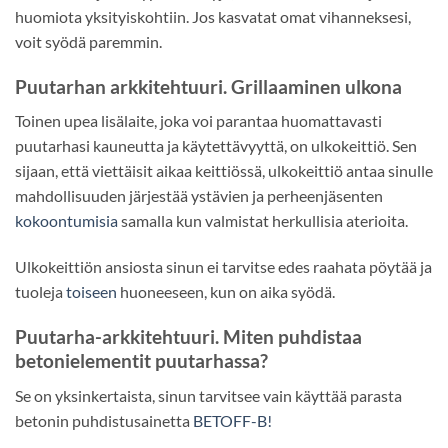
huomiota yksityiskohtiin. Jos kasvatat omat vihanneksesi,
voit syödä paremmin.
Puutarhan arkkitehtuuri. Grillaaminen ulkona
Toinen upea lisälaite, joka voi parantaa huomattavasti
puutarhasi kauneutta ja käytettävyyttä, on ulkokeittiö. Sen
sijaan, että viettäisit aikaa keittiössä, ulkokeittiö antaa sinulle
mahdollisuuden järjestää ystävien ja perheenjäsenten
kokoontumisia
samalla kun valmistat herkullisia aterioita.
Ulkokeittiön ansiosta sinun ei tarvitse edes raahata pöytää ja
tuoleja
toiseen
huoneeseen, kun on aika syödä.
Puutarha-arkkitehtuuri. Miten puhdistaa
betonielementit puutarhassa?
Se on yksinkertaista, sinun tarvitsee vain käyttää parasta
betonin puhdistusainetta
BETOFF-B!