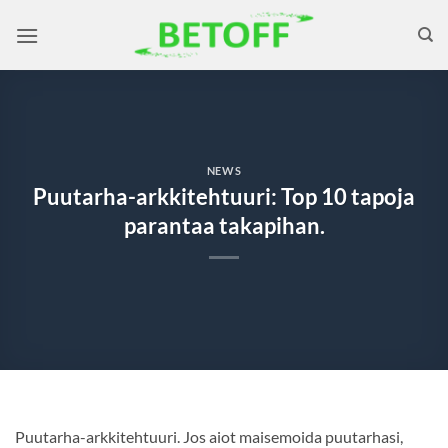
Skip
to
content
NEWS
Puutarha-arkkitehtuuri: Top 10 tapoja
parantaa takapihan.
Puutarha-arkkitehtuuri. Jos aiot maisemoida puutarhasi,