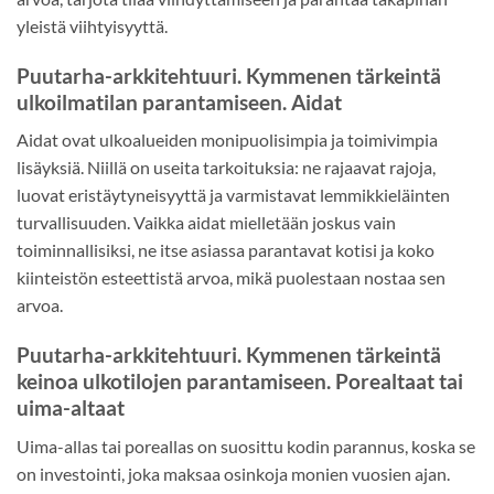
yleistä viihtyisyyttä.
Puutarha-arkkitehtuuri. Kymmenen tärkeintä
ulkoilmatilan parantamiseen. Aidat
Aidat ovat ulkoalueiden monipuolisimpia ja toimivimpia
lisäyksiä. Niillä on useita tarkoituksia: ne rajaavat rajoja,
luovat eristäytyneisyyttä ja varmistavat lemmikkieläinten
turvallisuuden. Vaikka aidat mielletään joskus vain
toiminnallisiksi, ne itse asiassa parantavat kotisi ja koko
kiinteistön esteettistä arvoa, mikä puolestaan nostaa sen
arvoa.
Puutarha-arkkitehtuuri. Kymmenen tärkeintä
keinoa ulkotilojen parantamiseen. Porealtaat tai
uima-altaat
Uima-allas tai poreallas on suosittu kodin parannus, koska se
on investointi, joka maksaa osinkoja monien vuosien ajan.