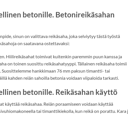
llinen betonille. Betonireikäsahan
ide, sinun on valittava reikäsaha, joka selviytyy tästä työstä
ikäsahoja on saatavana ostettavaksi:
nen. Hiilireikäsahat toimivat kuitenkin paremmin puun kanssa ja
a on toinen suosittu reikäsahatyyppi. Tällainen reikäsaha toimii
a. Suosittelemme hankkimaan 76 mm paksun timantti- tai
lä kahden reiän sahoilla betonia voidaan viipaloida tarkasti.
llinen betonille. Reikäsahan käyttö
luat käyttää reikäsahaa. Reiän poraamiseen voidaan käyttää
ivuhiomakoneella tai timanttikiekolla, kun reikä on porattu. Kara 