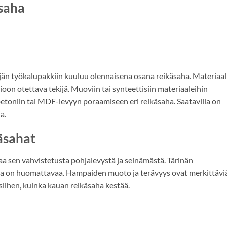
äsaha
ijän työkalupakkiin kuuluu olennaisena osana reikäsaha. Materiaali
ioon otettava tekijä. Muoviin tai synteettisiin materiaaleihin
betoniin tai MDF-levyyn poraamiseen eri reikäsaha. Saatavilla on
a.
äsahat
aa sen vahvistetusta pohjalevystä ja seinämästä. Tärinän
ta on huomattavaa. Hampaiden muoto ja terävyys ovat merkittävi
 siihen, kuinka kauan reikäsaha kestää.