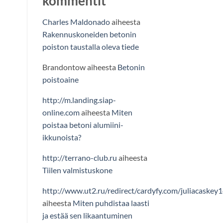
kommentit
Charles Maldonado
aiheesta
Rakennuskoneiden betonin
poiston taustalla oleva tiede
Brandontow
aiheesta
Betonin
poistoaine
http://m.landing.siap-
online.com
aiheesta
Miten
poistaa betoni alumiini-
ikkunoista?
http://terrano-club.ru
aiheesta
Tiilen valmistuskone
http://www.ut2.ru/redirect/cardyfy.com/juliacaskey
aiheesta
Miten puhdistaa laasti
ja estää sen likaantuminen