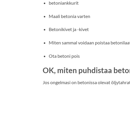
betoniankkurit
Maali betonia varten
Betonikivet ja -kivet
Miten sammal voidaan poistaa betonilaa
Ota betoni pois
OK, miten puhdistaa beto
Jos ongelmasi on betonissa olevat öljytahrat