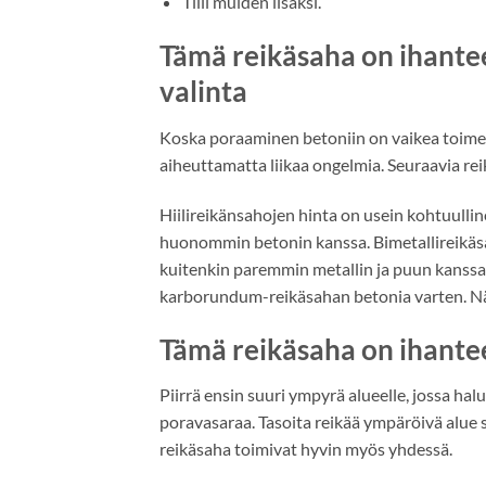
Tiili muiden lisäksi.
Tämä reikäsaha on ihantee
valinta
Koska poraaminen betoniin on vaikea toimenp
aiheuttamatta liikaa ongelmia. Seuraavia re
Hiilireikänsahojen hinta on usein kohtuulli
huonommin betonin kanssa. Bimetallireikäsah
kuitenkin paremmin metallin ja puun kanss
karborundum-reikäsahan betonia varten. Näil
Tämä reikäsaha on ihantee
Piirrä ensin suuri ympyrä alueelle, jossa ha
poravasaraa. Tasoita reikää ympäröivä alue s
reikäsaha toimivat hyvin myös yhdessä.