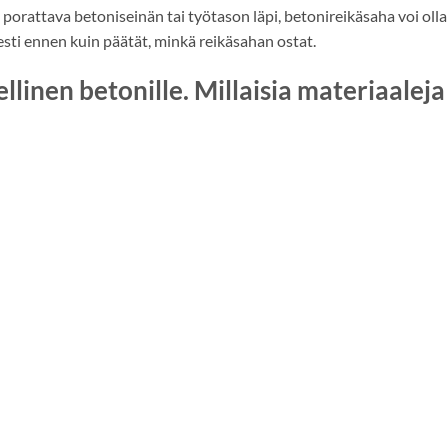
 porattava betoniseinän tai työtason läpi, betonireikäsaha voi olla
esti ennen kuin päätät, minkä reikäsahan ostat.
linen betonille. Millaisia materiaaleja