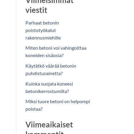
Viimeisimmät
viestit
Parhaat betonin
poistotyökalut
rakennusmiehille
Miten betoni voi vahingoittaa
koneiden sisäosia?
Käytätkö väärää betonin
puhdistusainetta?
Kuinka suojata koneesi
betonikerrostumilta?
Miksi tuore betoni on helpompi
poistaa?
Viimeaikaiset