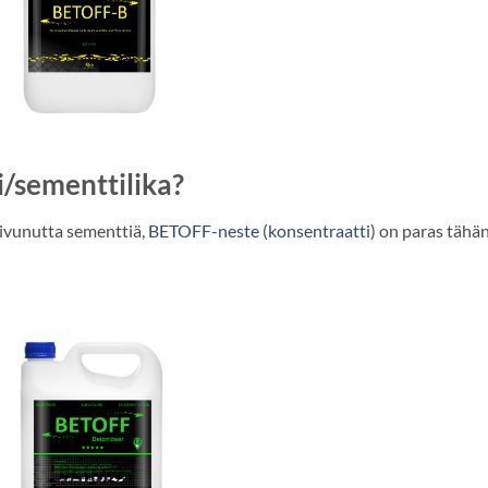
i/sementtilika?
uivunutta sementtiä,
BETOFF-neste
(
konsentraatti
) on paras tähä