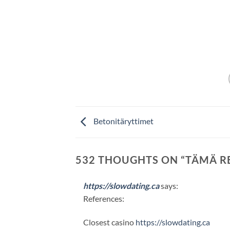
Betonitäryttimet
532 THOUGHTS ON “
TÄMÄ R
https://slowdating.ca
says:
References:
Closest casino
https://slowdating.ca