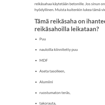
reikäsahaa käytetään betonille. Jos sinun on
hyödyllinen. Muista kuitenkin lukea tämä vi
Tämä reikäsaha on ihanteel
reikäsahoilla leikataan?
Puu
nauloilla kiinnitetty puu
MDF
Aseta tasolleen,
Alumiini
ruostumaton teräs,
takorauta,