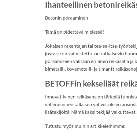
Ihanteellinen betonireik
Betonin poraaminen
Tämä on pidettävä mielessä!
Jokaisen rakentajan tai tee-se-itse-työntek
josta se on valmistettu, on ratkaisevin huom
poraamiseen valitaan erillinen reikäsaha ja 
bimetalli-, kovametalli- ja timanttireikäsahoj
BETOFFin kekseliäät reik
Innovatiivinen reikäsaha on tärkeää tunnist
väheneminen tällaisen vahvistuksen ansios
lisätekijöitä. Nämä kaksi tekijää vaikuttavat
Tutustu myös muihin artikkeleihimme: