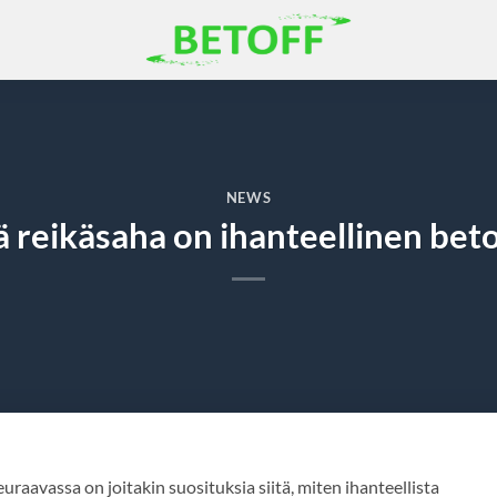
NEWS
 reikäsaha on ihanteellinen beto
uraavassa on joitakin suosituksia siitä, miten ihanteellista