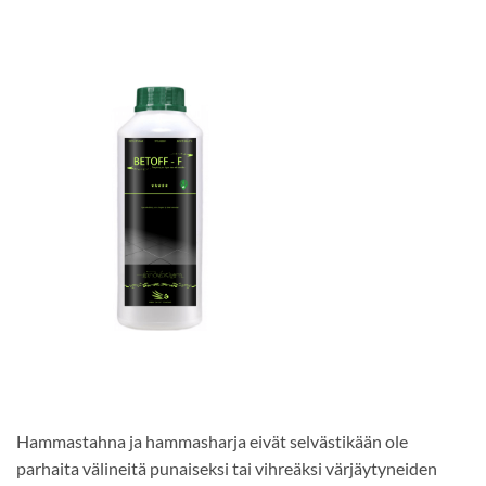
Hammastahna ja hammasharja eivät selvästikään ole
parhaita välineitä punaiseksi tai vihreäksi värjäytyneiden