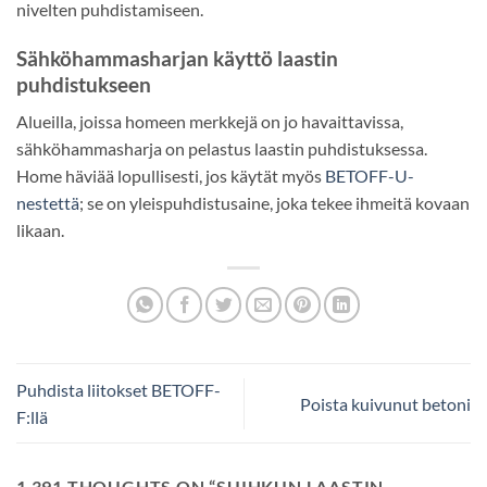
nivelten puhdistamiseen.
Sähköhammasharjan käyttö laastin
puhdistukseen
Alueilla, joissa homeen merkkejä on jo havaittavissa,
sähköhammasharja on pelastus laastin puhdistuksessa.
Home häviää lopullisesti, jos käytät myös
BETOFF-U-
nestettä
; se on yleispuhdistusaine, joka tekee ihmeitä kovaan
likaan.
Puhdista liitokset BETOFF-
Poista kuivunut betoni
F:llä
1 391 THOUGHTS ON “
SUIHKUN LAASTIN