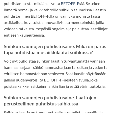
puhdistamisesta, mikään ei voita
BETOFF-F
:ää. Se tekee
ihmeitä home- ja kalkkitahroille suihkun saumoissa. Laastin
puhdistaminen BETOFF-F:llä on vain yksi monista tässä
artikkelissa kuvatuista innovatiivisista menetelmistä, joilla
voidaan ratkaista itsepäisiä ongelmia ja palauttaa laastilinjat
entiseen kauneuteensa.
Suihkun saumojen puhdistusaine. Mikä on paras
tapa puhdistaa mosaiikkilaatat suihkussa?
Voit nyt puhdistaa suihkun laastin turvautumatta vanhaan
hammasharjaan, sähköhammasharjaan tai etikan ja veden tai
edullisen hammastahnan seokseen. Saat laastit näyttämään
jälleen uudenveroisilta BETOFF-F-nesteen avulla, joka
poistaa kaikkein sitkeimmänkin lian ja estää värimuutoksia.
Suihkun saumojen puhdistusaine. Laattojen
perusteellinen puhdistus suihkussa
Suihkun laastia on tunnetusti vaikea puhdistaa tavallisilla