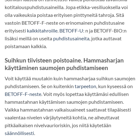
kotitalouspuhdistusaineilla. Jopa etikka-vesiliuoksella voi
olla vaikeuksia poistaa erityisen pinttyneitä tahroja. Sitä
vastoin BETOFF-F-neste on erinomainen puhdistusaine
erityisesti
kalkkitahroille
.
BETOFF-U:
n ja BETOFF-BIO:n
lisäksi meillä on useita
puhdistusaineita
, jotka auttavat
poistamaan kalkkia.
Suihkun tiivisteen poistoaine. Hammasharjan
käyttäminen saumojen puhdistamiseen
Voit käyttää muutakin kuin hammasharjaa suihkun saumojen
puhdistamiseen. Se on kuitenkin
tarpeeton
, kun kyseessä on
BETOFF-F-neste
. Voit myös lopettaa käyttämäsi edullisen
hammastahnan käyttämisen saumojen puhdistamiseen.
Vaikka hammastahnan valkaisuaineet saattavat tilapäisesti
vaalentaa nivelen värjäytyneitä kohtia, ne aiheuttavat
pitkäaikaisen nivelvaurioriskin, jos niitä käytetään
säännöllisesti
.