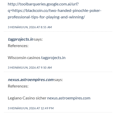
http://toolbarqueries.google.com.ai/url?
q=https://blackcoin.co/two-handed-pinochle-poker-
professional-tips-for-playing-and-winning/
3 HEINÄKUUN, 2026 AT 8:55 AM
tagprojects.in
says:
References:
Wisconsin casinos
tagprojects.in
3 HEINÄKUUN, 2026 AT 9:50 AM
nexus.astroempires.com
says:
References:
Legiano Casino sicher
nexus.astroempires.com
3 HEINÄKUUN, 2026 AT 12:49 PM