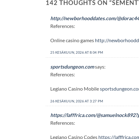
142 THOUGHTS ON “
SEMENT
http://newborhooddates.com/@dorac4
References:
Online casino games
http://newborhood
25 KESÄKUUN, 2026 AT 8:04 PM
sportsdungeon.com
says:
References:
Legiano Casino Mobile
sportsdungeon.c
26 KESÄKUUN, 2026 AT 3:27 PM
https://lafffrica.com/@samuelnock892
References:
Legiano Casino Codes
https://lafffrica