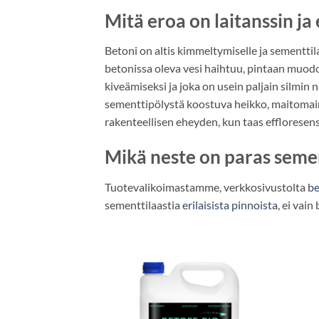
Mitä eroa on laitanssin ja 
Betoni on altis kimmeltymiselle ja sementtila
betonissa oleva vesi haihtuu, pintaan muod
kiveämiseksi ja joka on usein paljain silmin 
sementtipölystä koostuva heikko, maitomai
rakenteellisen eheyden, kun taas effloresen
Mikä neste on paras seme
Tuotevalikoimastamme, verkkosivustolta
be
sementtilaastia
erilaisista
pinnoista
, ei vain