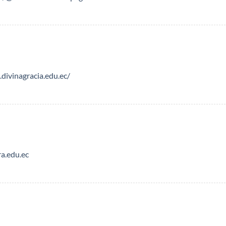
divinagracia.edu.ec/
a.edu.ec