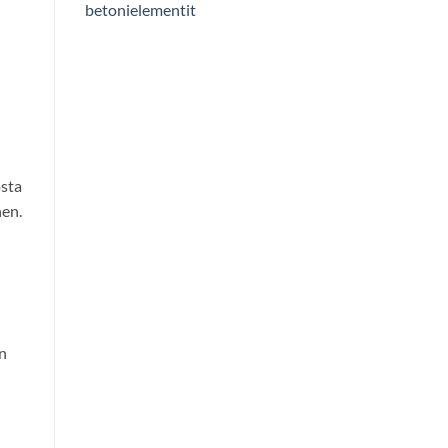
betonielementit
osta
nen.
än