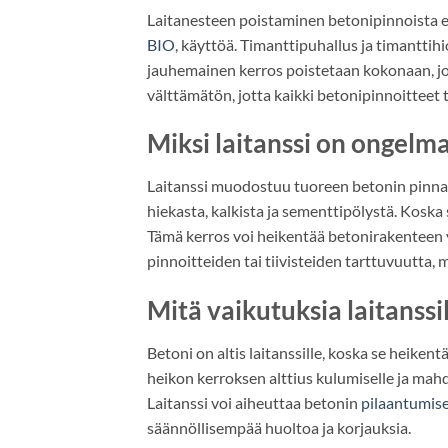
Laitanesteen poistaminen betonipinnoista ed
BIO
, käyttöä. Timanttipuhallus ja timanttihi
jauhemainen kerros poistetaan kokonaan, jol
välttämätön, jotta kaikki betonipinnoitteet 
Miksi laitanssi on ongelm
Laitanssi muodostuu tuoreen betonin pinnal
hiekasta, kalkista ja sementtipölystä. Kosk
Tämä kerros voi heikentää betonirakenteen y
pinnoitteiden tai tiivisteiden tarttuvuutta, m
Mitä vaikutuksia laitanssi
Betoni on altis laitanssille, koska se heike
heikon kerroksen alttius kulumiselle ja mahdo
Laitanssi voi aiheuttaa betonin
pilaantumis
säännöllisempää huoltoa ja korjauksia.