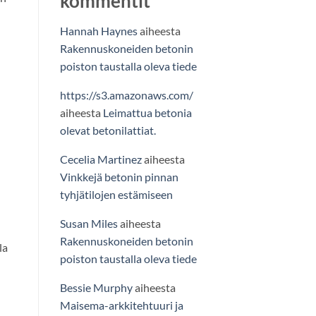
kommentit
Hannah Haynes
aiheesta
Rakennuskoneiden betonin
poiston taustalla oleva tiede
https://s3.amazonaws.com/
aiheesta
Leimattua betonia
olevat betonilattiat.
Cecelia Martinez
aiheesta
Vinkkejä betonin pinnan
tyhjätilojen estämiseen
Susan Miles
aiheesta
Rakennuskoneiden betonin
la
poiston taustalla oleva tiede
Bessie Murphy
aiheesta
Maisema-arkkitehtuuri ja