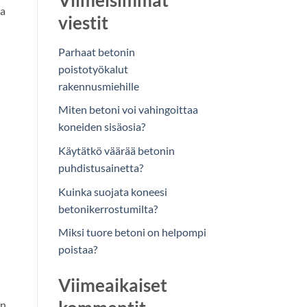
Viimeisimmät
ja
viestit
Parhaat betonin
poistotyökalut
rakennusmiehille
Miten betoni voi vahingoittaa
koneiden sisäosia?
Käytätkö väärää betonin
puhdistusainetta?
Kuinka suojata koneesi
betonikerrostumilta?
Miksi tuore betoni on helpompi
poistaa?
Viimeaikaiset
en