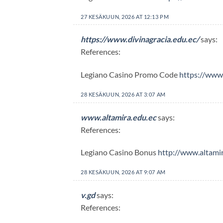
27 KESÄKUUN, 2026 AT 12:13 PM
https://www.divinagracia.edu.ec/
says:
References:
Legiano Casino Promo Code
https://www.
28 KESÄKUUN, 2026 AT 3:07 AM
www.altamira.edu.ec
says:
References:
Legiano Casino Bonus
http://www.altamir
28 KESÄKUUN, 2026 AT 9:07 AM
v.gd
says:
References: