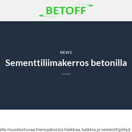
NEWS
Sementtiliimakerros betonilla
alle muodostuvaa hienojakoista hiekkaa, kalkkia ja sementtipölyä