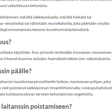
uuri sekoitetusta betonista.
ittäminen märällä säkkikankaalla, märällä hiekalla tai
ha-
emulsiolla
) tai vähintään
muovikalvolla
, joka pidetään sivuilla
kkejä erinomaisista betonin kovettumiskäytännöistä.
uus?
oitteen käyttöiän. Kun pinnoite levitetään irtonaisen, murenevan
rros irtoavat kuorma-autojen, haarukkatrukkien jne. vaikutuksesta.
sin päälle?
laitanssi muodostaa pinnoitteelle heikon, murenevan pohjan, joka
n olet poistanut kalkkipinnan timanttihionnalla, ruiskupuhalluksel
aalata tuloksena olevan terveen betonipinnan ongelmitta.
laitanssin poistamiseen?