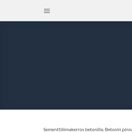
Skip
to
content
Sementtiliimakerros betonilla. Betonin pinn