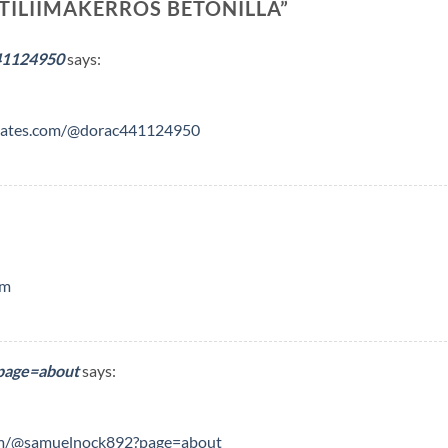
TILIIMAKERROS BETONILLA
”
41124950
says:
dates.com/@dorac441124950
om
?page=about
says:
.com/@samuelnock892?page=about