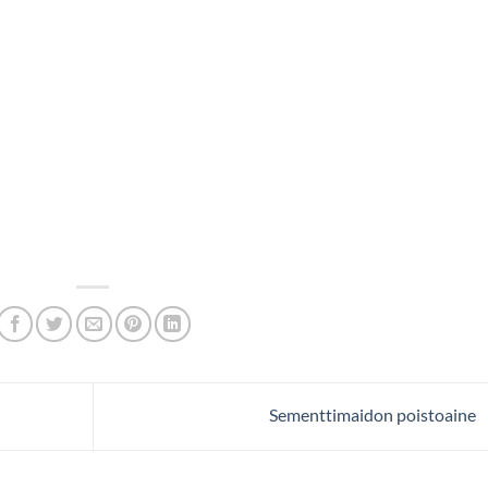
Sementtimaidon poistoaine