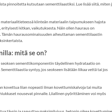
ta pinnoitetta kutsutaan sementtilaastiksi. Lue lisää siitä, miten 
teriaalitieteessä kiinteän materiaalin taipumukseen hajota
, erityisesti kitkan, vaikutuksesta. Näin ollen hauraus on
. Tämän haurausominaisuuden aiheuttaman sementtilaastin
ksinkertaista.
illa: mitä se on?
; seoksen sementtikomponentin täydellinen hydrataatio on
Sementtilaastia syntyy, jos seokseen lisätään liikaa vettä tai jos
an kovettua liian nopeasti ilman kovettumiskalvoja tai muita
iukkaset nousevat pinnalle. Liiallinen pyörittäminen voi myös
atoitua täysin ja saavuttaa maksimilujuus, betonin oikea kovettumin