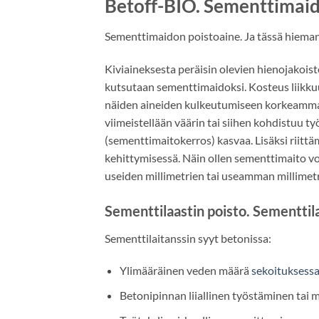
Betoff-BIO. Sementtimaid
Sementtimaidon poistoaine. Ja tässä hieman 
Kiviaineksesta peräisin olevien hienojakoi
kutsutaan sementtimaidoksi. Kosteus liikkuu 
näiden aineiden kulkeutumiseen korkeammalle.
viimeistellään väärin tai siihen kohdistuu t
(sementtimaitokerros) kasvaa. Lisäksi riit
kehittymisessä. Näin ollen sementtimaito v
useiden millimetrien tai useamman millimet
Sementtilaastin poisto. Sementtil
Sementtilaitanssin syyt betonissa:
Ylimääräinen veden määrä
sekoituksess
Betonipinnan liiallinen työstäminen tai 