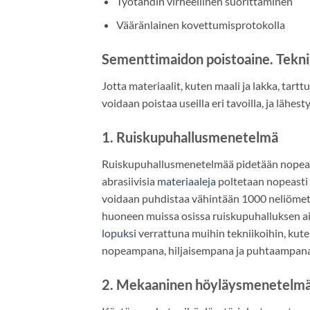
Työtahdin virheellinen suorittaminen
Vääränlainen kovettumisprotokolla
Sementtimaidon poistoaine. Teknii
Jotta materiaalit, kuten maali ja lakka, tartt
voidaan poistaa useilla eri tavoilla, ja lähe
1. Ruiskupuhallusmenetelmä
Ruiskupuhallusmenetelmää pidetään nopean
abrasiivisia
materiaaleja
poltetaan nopeasti 
voidaan puhdistaa vähintään 1000 neliömetr
huoneen muissa osissa ruiskupuhalluksen a
lopuksi
verrattuna muihin tekniikoihin, kute
nopeampana, hiljaisempana ja puhtaampana
2. Mekaaninen höyläysmenetelm