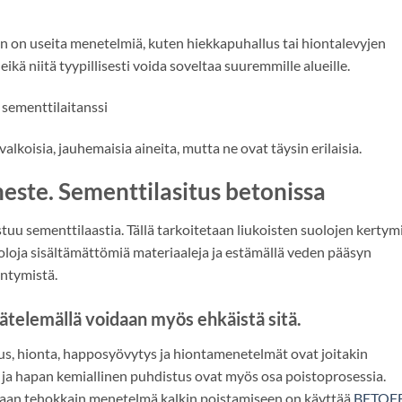
n on useita menetelmiä, kuten hiekkapuhallus tai hiontalevyjen
eikä niitä tyypillisesti voida soveltaa suuremmille alueille.
 sementtilaitanssi
alkoisia, jauhemaisia aineita, mutta ne ovat täysin erilaisia.
este. Sementtilasitus betonissa
tuu sementtilaastia. Tällä tarkoitetaan liukoisten suolojen kertym
suoloja sisältämättömiä materiaaleja ja estämällä veden pääsyn
intymistä.
telemällä voidaan myös ehkäistä sitä.
us, hionta, happosyövytys ja hiontamenetelmät ovat joitakin
s ja hapan kemiallinen puhdistus ovat myös osa poistoprosessia.
an tehokkain menetelmä kalkin poistamiseen on käyttää
BETOF