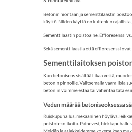
6. Hiontatekniikka
Betonin hiontaan ja sementtilaastin poistoo
käyttö. Niiden käyttö on kuitenkin rajallista, 
Sementtilaastin poistoaine. Effloresenssi vs.
Sekä sementtilaastia että effloresenssi ovat v
Sementtilaitoksen poiston
Kun betoniseos sisältää liikaa vettä, muodos
betonin pinnoille. Valitsemalla vaarallisia 
betoniin voimme estää tai vähentää tätä esi
Veden määrää betoniseoksessa sää
Ruiskupuhallus, mekaaninen höyläys, leikka
poistotekniikoita. Painevesi, hiekkapuhallu
Meidän ja asiakkaidemme kokemuksen muka