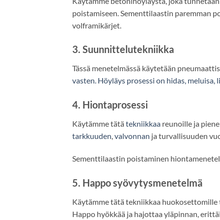
Käytämme betonihöyläystä, joka tunnetaan
poistamiseen. Sementtilaastin paremman pois
volframikärjet.
3. Suunnittelutekniikka
Tässä menetelmässä käytetään pneumaattisia
vasten
. Höyläys
prosessi
on hidas, meluisa, l
4. Hiontaprosessi
Käytämme tätä
tekniikkaa
reunoille ja piene
tarkkuuden
,
valvonnan
ja turvallisuuden vuo
Sementtilaastin poistaminen hiontamenete
5. Happo syövytysmenetelmä
Käytämme tätä tekniikkaa huokosettomille tai
Happo hyökkää ja hajottaa yläpinnan, erittä