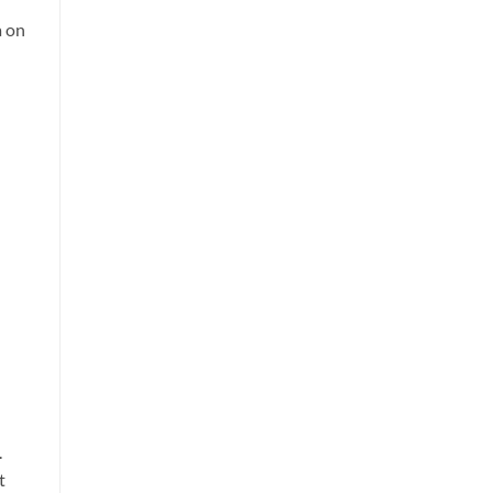
a on
.
t