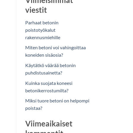
Viimeisimmät
viestit
Parhaat betonin
poistotyökalut
rakennusmiehille
Miten betoni voi vahingoittaa
koneiden sisäosia?
Käytätkö väärää betonin
puhdistusainetta?
Kuinka suojata koneesi
betonikerrostumilta?
Miksi tuore betoni on helpompi
poistaa?
Viimeaikaiset