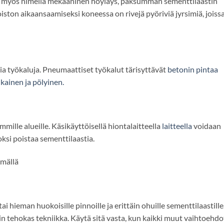
 myös nimellä mekaaninen höyläys, paksumman sementtilaastin
ton aikaansaamiseksi koneessa on rivejä pyöriviä jyrsimiä, joiss
 työkaluja. Pneumaattiset työkalut tärisyttävät
betonin
pintaa
ikainen ja pölyinen.
mmille alueille. Käsikäyttöisellä hiontalaitteella
laitteella
voidaan
ksi poistaa sementtilaastia.
lmällä
 hieman huokoisille pinnoille ja erittäin ohuille sementtilaastille
in tehokas tekniikka. Käytä sitä vasta, kun kaikki muut vaihtoehdo