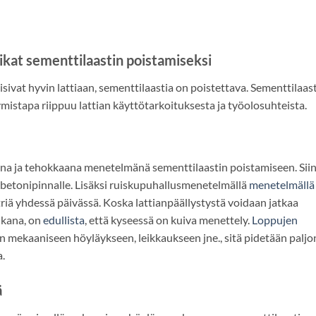
kat sementtilaastin poistamiseksi
uisivat hyvin lattiaan, sementtilaastia on poistettava. Sementtilaas
stymistapa riippuu lattian käyttötarkoituksesta ja työolosuhteista.
a ja tehokkaana menetelmänä sementtilaastin poistamiseen. Sii
betonipinnalle. Lisäksi ruiskupuhallusmenetelmällä
menetelmällä
iä yhdessä päivässä. Koska lattianpäällystystä voidaan jatkaa
ikana, on
edullista
, että kyseessä on kuiva menettely.
Loppujen
n mekaaniseen höyläykseen, leikkaukseen jne., sitä pidetään paljo
.
ä