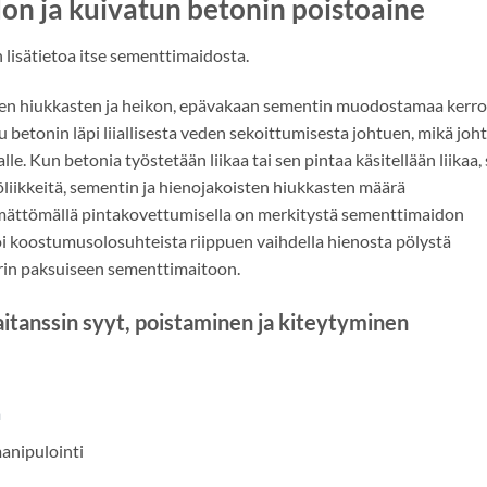
on ja kuivatun betonin poistoaine
lisätietoa itse sementtimaidosta.
sten hiukkasten ja heikon, epävakaan sementin muodostamaa kerro
betonin läpi liiallisesta veden sekoittumisesta johtuen, mikä joh
 Kun betonia työstetään liikaa tai sen pintaa käsitellään liikaa, 
yöliikkeitä, sementin ja hienojakoisten hiukkasten määrä
tämättömällä pintakovettumisella on merkitystä sementtimaidon
oi koostumusolosuhteista riippuen vaihdella hienosta pölystä
rin paksuiseen sementtimaitoon.
aitanssin syyt, poistaminen ja kiteytyminen
a
manipulointi