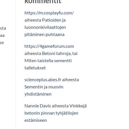
kommentit
https://m.cosplayfu.com/
aiheesta
Patioiden ja
luonnonkivilaattojen
sta
pitäminen puhtaana
taa
se
https://4gameforum.com
aiheesta
Betoni tahroja, tai
Miten taistella sementti
talletukset
scienceplus.abes.fr
aiheesta
Sementin ja muovin
yhdistäminen
Nannie Davis
aiheesta
Vinkkejä
betonin pinnan tyhjätilojen
estämiseen