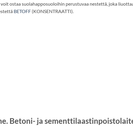
voit ostaa suolahapposuoloihin perustuvaa nestettä, joka liuotta
estettä
BETOFF
(KONSENTRAATTI).
. Betoni- ja sementtilaastinpoistolait