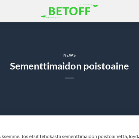
NEWS
Sementtimaidon poistoaine
uksemme. Jos etsit tehokasta sementtimaidon poistoainetta, löyd