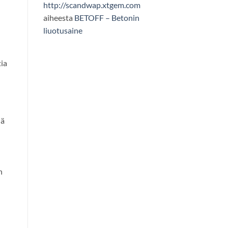
http://scandwap.xtgem.com
aiheesta
BETOFF – Betonin
liuotusaine
tia
nä
n