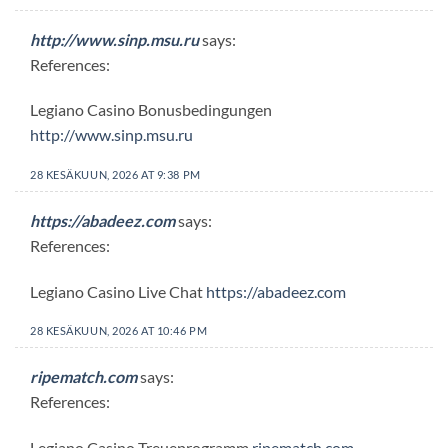
http://www.sinp.msu.ru
says:
References:
Legiano Casino Bonusbedingungen
http://www.sinp.msu.ru
28 KESÄKUUN, 2026 AT 9:38 PM
https://abadeez.com
says:
References:
Legiano Casino Live Chat
https://abadeez.com
28 KESÄKUUN, 2026 AT 10:46 PM
ripematch.com
says:
References:
Legiano Casino Treueprogramm
ripematch.com