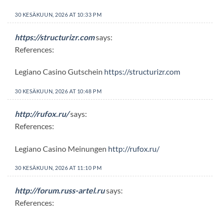
30 KESÄKUUN, 2026 AT 10:33 PM
https://structurizr.com
says:
References:
Legiano Casino Gutschein
https://structurizr.com
30 KESÄKUUN, 2026 AT 10:48 PM
http://rufox.ru/
says:
References:
Legiano Casino Meinungen
http://rufox.ru/
30 KESÄKUUN, 2026 AT 11:10 PM
http://forum.russ-artel.ru
says:
References: