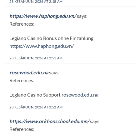
28 KESÄKUUN, 2026 AT 2:18 AM
https://www.haphong.edu.vn/
says:
References:
Legiano Casino Bonus ohne Einzahlung
https://www.haphong.edu.vn/
28 KESÄKUUN, 2026 AT 2:51 AM
rosewood.edu.na
says:
References:
Legiano Casino Support
rosewood.edu.na
28 KESÄKUUN, 2026 AT 3:52 AM
https://www.orkhonschool.edu.mn/
says:
References: