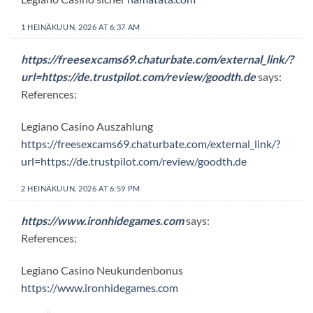
1 HEINÄKUUN, 2026 AT 6:37 AM
https://freesexcams69.chaturbate.com/external_link/?
url=https://de.trustpilot.com/review/goodth.de
says:
References:
Legiano Casino Auszahlung
https://freesexcams69.chaturbate.com/external_link/?
url=https://de.trustpilot.com/review/goodth.de
2 HEINÄKUUN, 2026 AT 6:59 PM
https://www.ironhidegames.com
says:
References:
Legiano Casino Neukundenbonus
https://www.ironhidegames.com