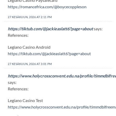
Legiano Casino Paysafecard
https://romancefrica.com/@boycecoppleson
27 KESÄKUUN, 2026 AT 2:11 PM
https://tiktub.com/@jackieaslatt6?page=about
says:
References:
Legiano Casino Android
https://tiktub.com/@jackieaslatt6?page=about
27 KESÄKUUN, 2026 AT 3:01 PM
https://www.holycrossconvent.edu.na/profile/timmdblfr
says:
References:
Legiano Casino Test
https://www.holycrossconvent.edu.na/profile/timmdblfreem