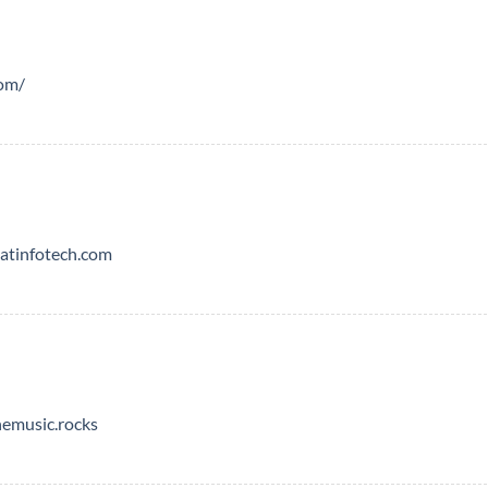
com/
ikatinfotech.com
emusic.rocks