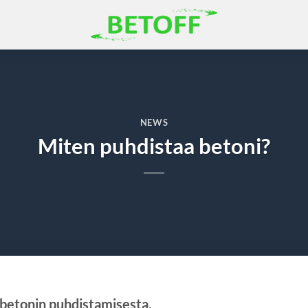
NEWS
Miten puhdistaa betoni?
ää betonin puhdistamisesta.