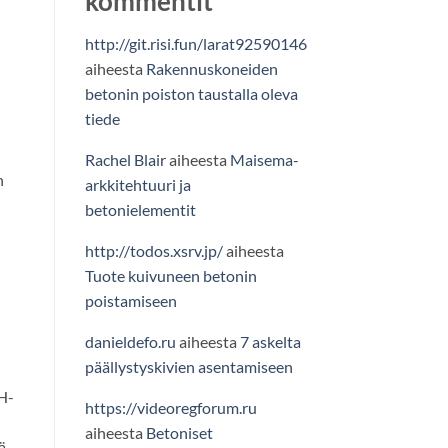
kommentit
http://git.risi.fun/larat92590146
aiheesta
Rakennuskoneiden
betonin poiston taustalla oleva
tiede
Rachel Blair
aiheesta
Maisema-
n
arkkitehtuuri ja
betonielementit
http://todos.xsrv.jp/
aiheesta
Tuote kuivuneen betonin
poistamiseen
danieldefo.ru
aiheesta
7 askelta
päällystyskivien asentamiseen
H-
https://videoregforum.ru
aiheesta
Betoniset
ä