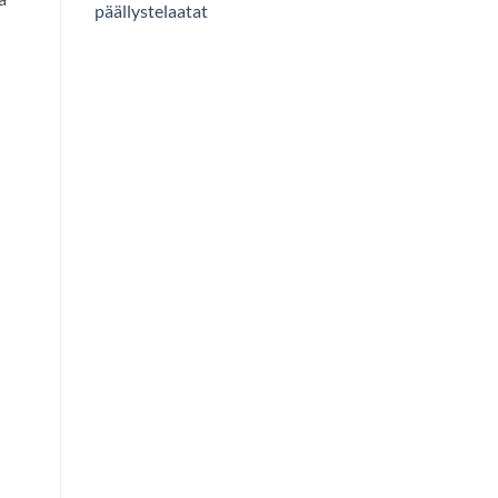
päällystelaatat