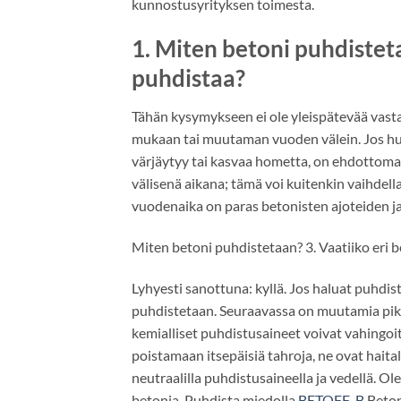
kunnostusyrityksen toimesta.
1. Miten betoni puhdistet
puhdistaa?
Tähän kysymykseen ei ole yleispätevää vasta
mukaan tai muutaman vuoden välein. Jos huoma
värjäytyy tai kasvaa hometta, on ehdottoma
välisenä aikana; tämä voi kuitenkin vaihdel
vuodenaika on paras betonisten ajoteiden j
Miten betoni puhdistetaan? 3. Vaatiiko eri b
Lyhyesti sanottuna: kyllä. Jos haluat puhdist
puhdistetaan. Seuraavassa on muutamia pika
kemialliset puhdistusaineet voivat vahingoit
poistamaan itsepäisiä tahroja, ne ovat haitall
neutraalilla puhdistusaineella ja vedellä. O
betonia. Puhdista miedolla
BETOFF-B
Betoni