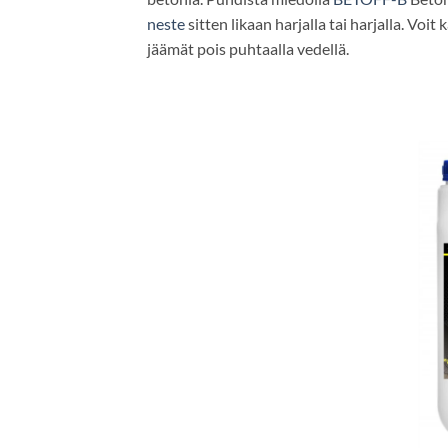
neste
sitten likaan harjalla tai harjalla. Vo
jäämät pois puhtaalla vedellä.