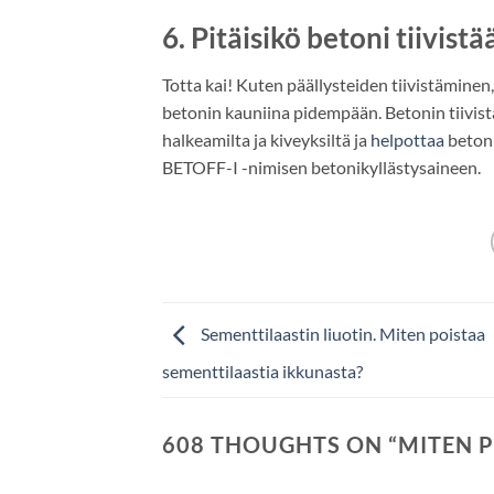
6. Pitäisikö betoni tiivistä
Totta kai! Kuten päällysteiden tiivistämine
betonin kauniina pidempään. Betonin tiivistä
halkeamilta ja kiveyksiltä ja
helpottaa
betoni
BETOFF-I -nimisen betonikyllästysaineen.
Sementtilaastin liuotin. Miten poistaa
sementtilaastia ikkunasta?
608 THOUGHTS ON “
MITEN 