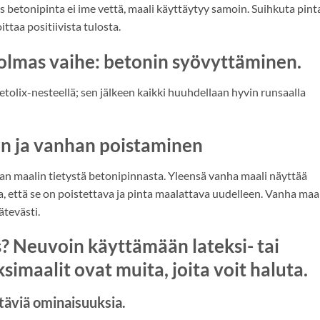
s betonipinta ei ime vettä, maali käyttäytyy samoin. Suihkuta pin
ttaa positiivista tulosta.
Kolmas vaihe: betonin syövyttäminen.
tolix-nesteellä; sen jälkeen kaikki huuhdellaan hyvin runsaalla
n ja vanhan poistaminen
nhan maalin tietystä betonipinnasta. Yleensä vanha maali näyttää
aa, että se on poistettava ja pinta maalattava uudelleen. Vanha maa
ätevästi.
s? Neuvoin käyttämään lateksi- tai
ksimaalit ovat muita, joita voit haluta.
täviä ominaisuuksia.