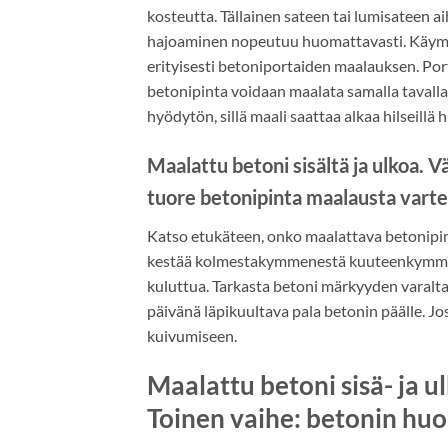
kosteutta. Tällainen sateen tai lumisateen 
hajoaminen nopeutuu huomattavasti. Käymm
erityisesti betoniportaiden maalauksen. Por
betonipinta voidaan maalata samalla tavalla.
hyödytön, sillä maali saattaa alkaa hilseillä
Maalattu betoni sisältä ja ulkoa. 
tuore betonipinta maalausta varte
Katso etukäteen, onko maalattava betonipi
kestää kolmestakymmenestä kuuteenkymmene
kuluttua. Tarkasta betoni märkyyden varalta.
päivänä läpikuultava pala betonin päälle. Jos
kuivumiseen.
Maalattu betoni sisä- ja u
Toinen vaihe: betonin hu