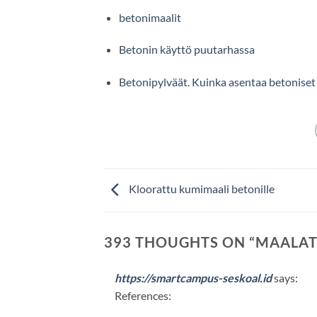
betonimaalit
Betonin käyttö puutarhassa
Betonipylväät. Kuinka asentaa betoniset
Kloorattu kumimaali betonille
393 THOUGHTS ON “
MAALATT
https://smartcampus-seskoal.id
says:
References: