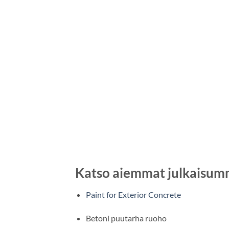
Katso aiemmat julkaisumm
Paint for Exterior Concrete
Betoni puutarha ruoho