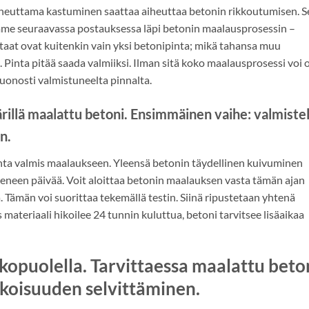
aiheuttama kastuminen saattaa aiheuttaa betonin rikkoutumisen. S
e seuraavassa postauksessa läpi betonin maalausprosessin –
taat ovat kuitenkin vain yksi betonipinta; mikä tahansa muu
 Pinta pitää saada valmiiksi. Ilman sitä koko maalausprosessi voi o
 huonosti valmistuneelta pinnalta.
Värillä maalattu betoni. Ensimmäinen vaihe: valmiste
n.
nta valmis maalaukseen. Yleensä betonin täydellinen kuivuminen
en päivää. Voit aloittaa betonin maalauksen vasta tämän ajan
 Tämän voi suorittaa tekemällä testin. Siinä ripustetaan yhtenä
 materiaali hikoilee 24 tunnin kuluttua, betoni tarvitsee lisäaikaa
lkopuolella. Tarvittaessa maalattu beto
okoisuuden selvittäminen.