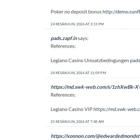
Poker no deposit bonus
http://demo.sun
24 KESÄKUUN, 2026 AT 3:13 PM
pads.zapf.in
says:
References:
Legiano Casino Umsatzbedingungen
pads
24 KESÄKUUN, 2026 AT 11:09 PM
https://md.swk-web.com/s/1zhXwBk-X
References:
Legiano Casino VIP
https://md.swk-web
25 KESÄKUUN, 2026 AT 7:48 AM
https://xonnon.com/@edwardedmondst