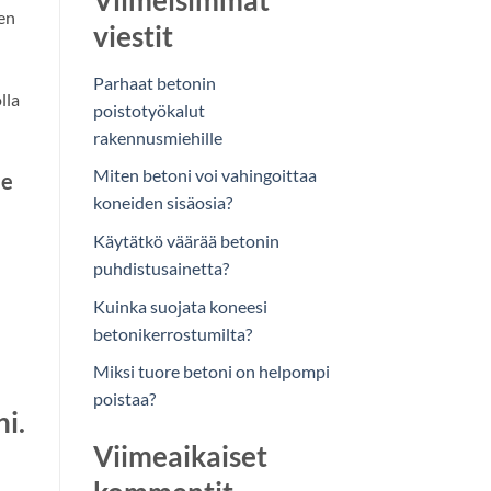
Viimeisimmät
en
viestit
Parhaat betonin
lla
poistotyökalut
rakennusmiehille
Miten betoni voi vahingoittaa
le
koneiden sisäosia?
Käytätkö väärää betonin
puhdistusainetta?
Kuinka suojata koneesi
betonikerrostumilta?
Miksi tuore betoni on helpompi
poistaa?
ni.
Viimeaikaiset