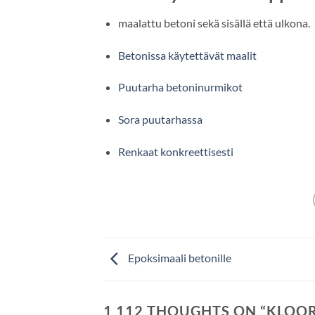
maalattu betoni sekä sisällä että ulkona.
Betonissa käytettävät maalit
Puutarha betoninurmikot
Sora puutarhassa
Renkaat konkreettisesti
Epoksimaali betonille
1 112 THOUGHTS ON “
KLOOR