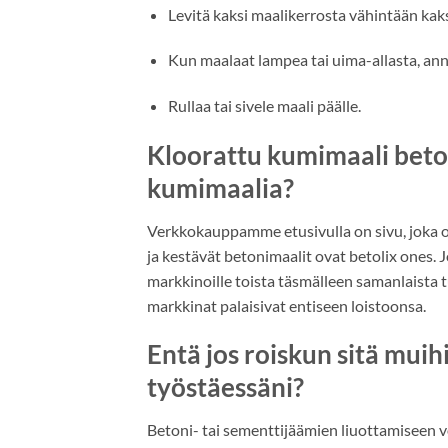
Levitä kaksi maalikerrosta vähintään kaks
Kun maalaat lampea tai uima-allasta, an
Rullaa tai sivele maali päälle.
Kloorattu kumimaali beto
kumimaalia?
Verkkokauppamme etusivulla on sivu, joka o
ja kestävät betonimaalit ovat betolix ones
markkinoille toista täsmälleen samanlaista 
markkinat palaisivat entiseen loistoonsa.
Entä jos roiskun sitä mui
työstäessäni?
Betoni- tai sementtijäämien liuottamiseen 