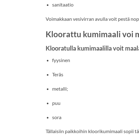
sanitaatio
Voimakkaan vesivirran avulla voit pestä nope
Kloorattu kumimaali voi m
Klooratulla kumimaalilla voit maal
fyysinen
Teräs
metalli;
puu
sora
Tällaisiin paikkoihin kloorikumimaali sopii 