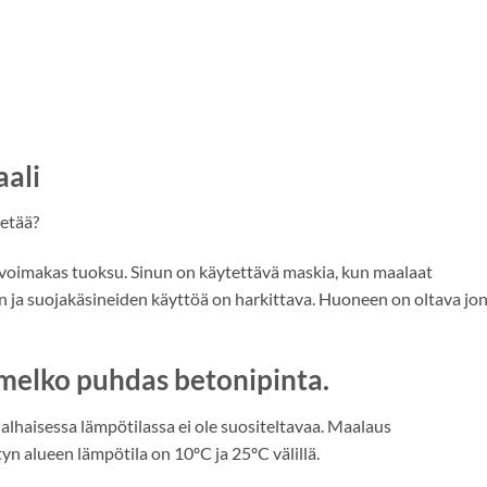
ali
ietää?
voimakas tuoksu. Sinun on käytettävä maskia, kun maalaat
en ja suojakäsineiden käyttöä on harkittava. Huoneen on oltava jo
 melko puhdas betonipinta.
 alhaisessa lämpötilassa ei ole suositeltavaa. Maalaus
tyn alueen lämpötila on 10ºC ja 25ºC välillä.