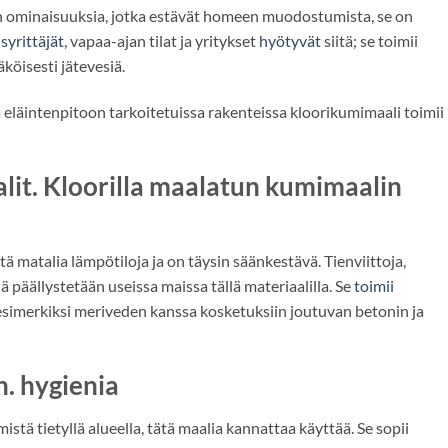
on ominaisuuksia, jotka estävät homeen muodostumista, se on
yrittäjät
, vapaa-ajan tilat ja yritykset
hyötyvät
siitä; se toimii
äköisesti jätevesiä.
 eläintenpitoon tarkoitetuissa rakenteissa kloorikumimaali toimii
lit. Kloorilla maalatun kumimaalin
ä matalia lämpötiloja ja on täysin säänkestävä. Tienviittoja,
ä päällystetään useissa maissa tällä materiaalilla. Se
toimii
esimerkiksi meriveden kanssa kosketuksiin joutuvan betonin ja
. hygienia
stä tietyllä alueella, tätä maalia kannattaa käyttää. Se sopii