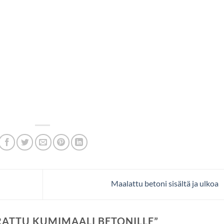
Maalattu betoni sisältä ja ulkoa
ATTU KUMIMAALI BETONILLE
”