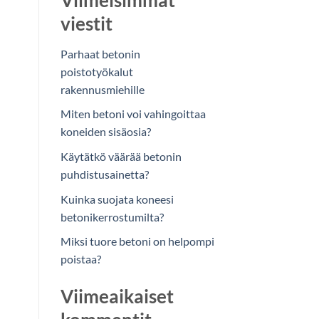
Viimeisimmät
viestit
Parhaat betonin
poistotyökalut
rakennusmiehille
Miten betoni voi vahingoittaa
koneiden sisäosia?
Käytätkö väärää betonin
puhdistusainetta?
Kuinka suojata koneesi
betonikerrostumilta?
Miksi tuore betoni on helpompi
poistaa?
Viimeaikaiset