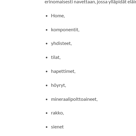
erinomaisesti navettaan, jossa ylläpidät eläi
Home,
komponentit,
yhdisteet,
tilat,
hapettimet,
höyryt,
mineraalipolttoaineet,
rakko,
sienet