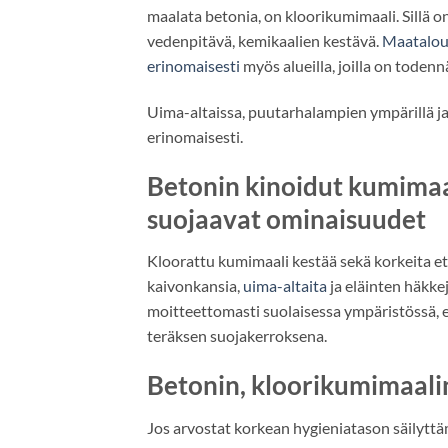
maalata betonia, on kloorikumimaali. Sillä 
vedenpitävä, kemikaalien kestävä.
Maatalous
erinomaisesti
myös alueilla, joilla on todenn
Uima-altaissa, puutarhalampien ympärillä ja
erinomaisesti.
Betonin kinoidut kumimaa
suojaavat ominaisuudet
Kloorattu kumimaali kestää sekä korkeita ett
kaivonkansia,
uima-altaita
ja eläinten häkkej
moitteettomasti suolaisessa ympäristössä, 
teräksen suojakerroksena.
Betonin, kloorikumimaalin
Jos arvostat korkean hygieniatason säilyttämi