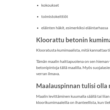
kokoukset
toimistokeittiöt
eläinten häkit, esimerkiksi eläintarhassa
Kloorattu betonin kumima
Klooratusta kumimaalista, mitä kannattaa t
Tämän maalin haittapuolena on sen hieman 
betonipintoja tällä maalilla. Myös suojalasi
verran ilmava.
Maalauspinnan tulisi olla
Maalin levittäminen kuumalla säällä tai liian
kloorikumimaaleilla on ihanteellista, kun tie