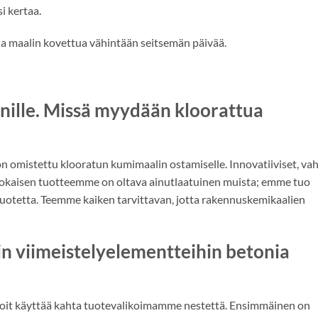
i kertaa.
na maalin kovettua vähintään seitsemän päivää.
nille. Missä myydään kloorattua
n omistettu klooratun kumimaalin ostamiselle. Innovatiiviset, va
. Jokaisen tuotteemme on oltava ainutlaatuinen muista; emme tuo
tuotetta. Teemme kaiken tarvittavan, jotta rakennuskemikaalien
hin viimeistelyelementteihin betonia
voit käyttää kahta tuotevalikoimamme nestettä. Ensimmäinen on