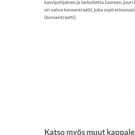
kasvipohjainen ja tarkoitettu tuoreen, juur
on vahva konsentraatti, joka sopii erinoma
(konsentraatti).
Katso myös muut kappal