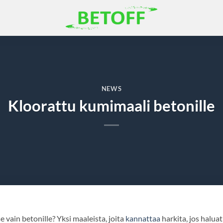
NEWS
Kloorattu kumimaali betonille
 vain betonille? Yksi maaleista, joita
kannattaa
harkita, jos haluat