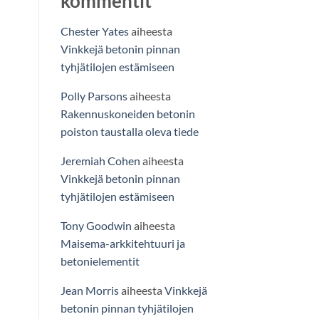
kommentit
Chester Yates
aiheesta
Vinkkejä betonin pinnan
tyhjätilojen estämiseen
Polly Parsons
aiheesta
Rakennuskoneiden betonin
poiston taustalla oleva tiede
Jeremiah Cohen
aiheesta
Vinkkejä betonin pinnan
tyhjätilojen estämiseen
Tony Goodwin
aiheesta
Maisema-arkkitehtuuri ja
betonielementit
Jean Morris
aiheesta
Vinkkejä
betonin pinnan tyhjätilojen