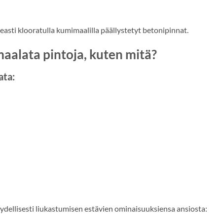
asti klooratulla kumimaalilla päällystetyt betonipinnat.
aalata pintoja, kuten mitä?
ata:
täydellisesti liukastumisen estävien ominaisuuksiensa ansiosta: