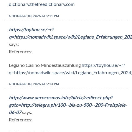
dictionary.thefreedictionary.com
4 HEINÄKUUN, 2026 AT 5:11 PM
https://toyhou.se/~r?
q=https://nomadwiki.space/wiki/Legiano_Erfahrungen_20
says:
References:
Legiano Casino Mindestauszahlung
https://toyhou.se/~r?
q=https://nomadwiki.space/wiki/Legiano_Erfahrungen_2024
4 HEINÄKUUN, 2026 AT 5:13 PM
http://www.aerocosmos.info/bitrix/redirect.php?
goto=http://telegra.ph/100--bis-zu-500--200-Freispiele-
06-07
says:
References: