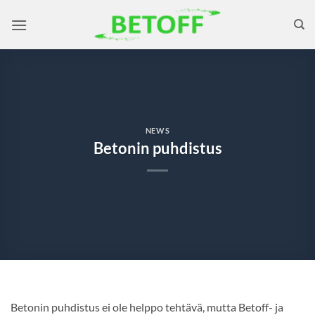
Skip
to
content
NEWS
Betonin puhdistus
Betonin puhdistus ei ole helppo tehtävä, mutta Betoff- ja