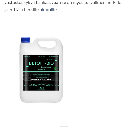
vastustuskykyistä likaa, vaan se on myös turvallinen herkille
ja erittäin herkille
pinnoille
.