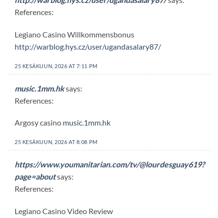
References:
Legiano Casino Willkommensbonus
http://warblog.hys.cz/user/ugandasalary87/
25 KESÄKUUN, 2026 AT 7:11 PM
music.1mm.hk
says:
References:
Argosy casino
music.1mm.hk
25 KESÄKUUN, 2026 AT 8:08 PM
https://www.youmanitarian.com/tv/@lourdesguay619?
page=about
says:
References:
Legiano Casino Video Review