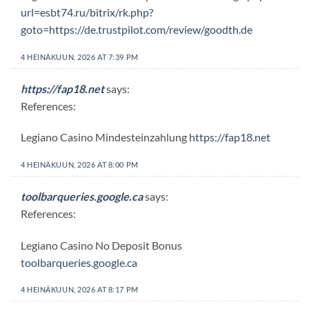
url=esbt74.ru/bitrix/rk.php?
goto=https://de.trustpilot.com/review/goodth.de
4 HEINÄKUUN, 2026 AT 7:39 PM
https://fap18.net
says:
References:
Legiano Casino Mindesteinzahlung
https://fap18.net
4 HEINÄKUUN, 2026 AT 8:00 PM
toolbarqueries.google.ca
says:
References:
Legiano Casino No Deposit Bonus
toolbarqueries.google.ca
4 HEINÄKUUN, 2026 AT 8:17 PM