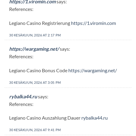
https://1.viromin.com
says:
References:
Legiano Casino Registrierung
https://1.viromin.com
30 KESÄKUUN, 2026 AT 2:17 PM
https://wargaming.net/
says:
References:
Legiano Casino Bonus Code
https://wargaming.net/
30 KESÄKUUN, 2026 AT 3:05 PM
rybalka44.ru
says:
References:
Legiano Casino Auszahlung Dauer
rybalka44.ru
30 KESÄKUUN, 2026 AT 9:41 PM