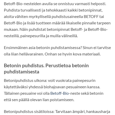
Betoff-Bio-nesteiden avulla se onnistuu varmasti helposti.
Puhdista turvallisesti ja tehokkaasti kaikki betonipinnat,
aloita vähiten myrkyllisellä puhdistusaineella BETOFF tai
Betoff-Bio ja lisää tuotteen määrää likaiselle pinnalle tarpeen
mukaan. Näin puhdistat betonipinnat Betoff- ja Betoff-Bio-
nesteillä, painepesurilla ja muilla välineillä.
Ensimmäinen asia betonin puhdistamisessa? Sinun ei tarvitse
olla liian hellävarainen. Onhan se hyvin kova materiaali.
Betonin puhdistus. Perustietoa betonin
puhdistamisesta
Betonipuhdistus ulkona: voit vuokrata painepesurin
käytettäväksi yhdessä biohajoavan pesuaineen kanssa.
Tällainen pesuaine voi olla
Betoff-Bio
-neste sekä betonin
että sen päällä olevan lian poistamiseen.
Betonipuhdistus sisätiloissa: Tarvitaan ämpäri, hankausharja