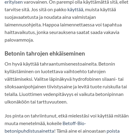
erityisen
varovainen. On parempi olla käyttämättä sitä, ellet
tarvitse sitä. Jos sitä on pakko
käyttää
, muista käyttää
suojavaatetusta ja noudata aina valmistajan
laimennusohjeita. Happoa laimennettaessa voi tapahtua
haittavaikutus, jonka seurauksena saatat saada vakavia
palovammoja.
Betonin tahrojen ehkäiseminen
On hyvä käyttää tahraantumisenestoaineita. Betonin
kyllästäminen on luotettava vaihtoehto tahrojen
välttämiseksi. Valitse läpinäkyvä hydrofobinen silaani- tai
siloksaanipohjainen tiivistysaine ja levitä tuote ruiskulla tai
telalla. Liuottimen vedenpitävyys ei vaikuta betonipinnan
ulkonäköön tai tarttuvuuteen.
Jos pinta on tahriintunut, etkä mielestäsi voi käyttää mitään
muuta menetelmää, kokeile
Betoff-Bio-
betonipuhdistusainetta
! Tämä aine ei ainoastaan
poista