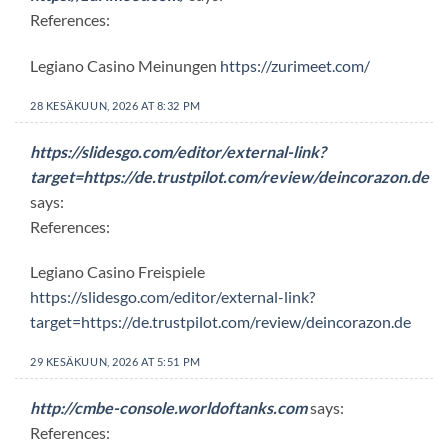
References:
Legiano Casino Meinungen
https://zurimeet.com/
28 KESÄKUUN, 2026 AT 8:32 PM
https://slidesgo.com/editor/external-link?
target=https://de.trustpilot.com/review/deincorazon.de
says:
References:
Legiano Casino Freispiele
https://slidesgo.com/editor/external-link?
target=https://de.trustpilot.com/review/deincorazon.de
29 KESÄKUUN, 2026 AT 5:51 PM
http://cmbe-console.worldoftanks.com
says:
References: