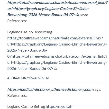
https://totalfreewebcams.chaturbate.com/external_link/?
url=https://graph.org/Legiano-Casino-Ehrliche-
Bewertung-2026-Neuer-Bonus-06-07</a
says:
References:
Legiano Casino Bewertung
https://totalfreewebcams.chaturbate.com/external_link/?
url=https://graph.org/Legiano-Casino-Ehrliche-Bewertung-
2026-Neuer-Bonus-06-
07https://totalfreewebcams.chaturbate.com/external_link/?
url=https://graph.org/Legiano-Casino-Ehrliche-Bewertung-
2026-Neuer-Bonus-06-07</a
4 HEINÄKUUN, 2026 AT 5:05 PM
https://medical-dictionary.thefreedictionary.com
says:
References:
Legiano Casino Betrug
https://medical-