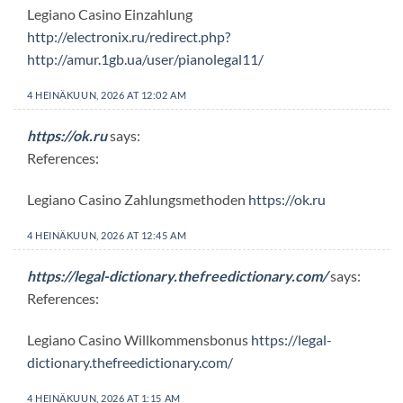
Legiano Casino Einzahlung
http://electronix.ru/redirect.php?
http://amur.1gb.ua/user/pianolegal11/
4 HEINÄKUUN, 2026 AT 12:02 AM
https://ok.ru
says:
References:
Legiano Casino Zahlungsmethoden
https://ok.ru
4 HEINÄKUUN, 2026 AT 12:45 AM
https://legal-dictionary.thefreedictionary.com/
says:
References:
Legiano Casino Willkommensbonus
https://legal-
dictionary.thefreedictionary.com/
4 HEINÄKUUN, 2026 AT 1:15 AM