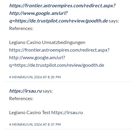
https://frontier.astroempires.com/redirect.aspx?
http://www.google.am/url?
q=https://de.trustpilot.com/review/goodth.de
says:
References:
Legiano Casino Umsatzbedingungen
https://frontier.astroempires.com/redirect.aspx?
http://www.google.am/url?
q=https://de.trustpilot.com/review/goodth.de
4 HEINÄKUUN, 2026 AT 8:20 PM
https://irsau.ru
says:
References:
Legiano Casino Test
https://irsau.ru
4 HEINÄKUUN, 2026 AT 8:37 PM