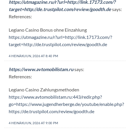
https://utmagazine.ru/r?url=http://link.17173.com/?
target=http://de.trustpilot.com/review/goodth.de
says:
References:
Legiano Casino Bonus ohne Einzahlung
https://utmagazine.ru/r?url=http://link.17173.com/?
target=http://de.trustpilot.com/review/goodth.de
4 HEINÄKUUN, 2026 AT 8:40 PM
https://www.avtomobilistam.ru
says:
References:
Legiano Casino Zahlungsmethoden
https://www.avtomobilistam.ru:443/redir.php?
go=https://www.jugendherberge.de/youtube/enable.php?
https://de.trustpilot.com/review/goodth.de
4 HEINÄKUUN, 2026 AT 9:00 PM