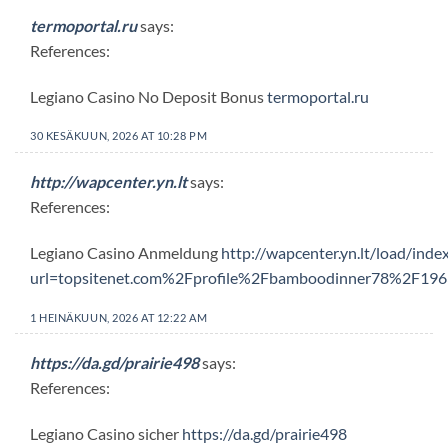
termoportal.ru
says:
References:
Legiano Casino No Deposit Bonus
termoportal.ru
30 KESÄKUUN, 2026 AT 10:28 PM
http://wapcenter.yn.lt
says:
References:
Legiano Casino Anmeldung
http://wapcenter.yn.lt/load/inde
url=topsitenet.com%2Fprofile%2Fbamboodinner78%2F19
1 HEINÄKUUN, 2026 AT 12:22 AM
https://da.gd/prairie498
says:
References:
Legiano Casino sicher
https://da.gd/prairie498