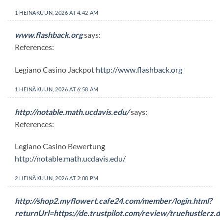
1 HEINÄKUUN, 2026 AT 4:42 AM
www.flashback.org
says:
References:
Legiano Casino Jackpot
http://www.flashback.org
1 HEINÄKUUN, 2026 AT 6:58 AM
http://notable.math.ucdavis.edu/
says:
References:
Legiano Casino Bewertung
http://notable.math.ucdavis.edu/
2 HEINÄKUUN, 2026 AT 2:08 PM
http://shop2.myflowert.cafe24.com/member/login.html?
returnUrl=https://de.trustpilot.com/review/truehustlerz.