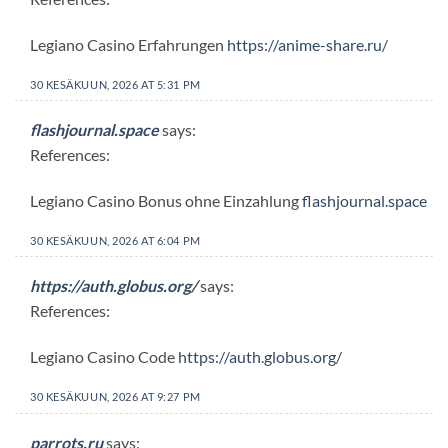
Legiano Casino Erfahrungen
https://anime-share.ru/
30 KESÄKUUN, 2026 AT 5:31 PM
flashjournal.space
says:
References:
Legiano Casino Bonus ohne Einzahlung
flashjournal.space
30 KESÄKUUN, 2026 AT 6:04 PM
https://auth.globus.org/
says:
References:
Legiano Casino Code
https://auth.globus.org/
30 KESÄKUUN, 2026 AT 9:27 PM
parrots.ru
says: