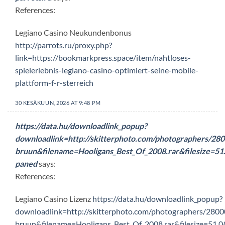
References:
Legiano Casino Neukundenbonus
http://parrots.ru/proxy.php?
link=https://bookmarkpress.space/item/nahtloses-
spielerlebnis-legiano-casino-optimiert-seine-mobile-
plattform-f-r-sterreich
30 KESÄKUUN, 2026 AT 9:48 PM
https://data.hu/downloadlink_popup?
downloadlink=http://skitterphoto.com/photographers/28
bruun&filename=Hooligans_Best_Of_2008.rar&filesize=51
paned
says:
References:
Legiano Casino Lizenz
https://data.hu/downloadlink_popup?
downloadlink=http://skitterphoto.com/photographers/2800
bruun&filename=Hooligans_Best_Of_2008.rar&filesize=51.0