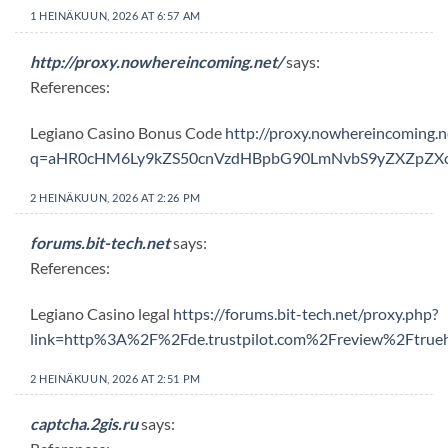
1 HEINÄKUUN, 2026 AT 6:57 AM
http://proxy.nowhereincoming.net/
says:
References:
Legiano Casino Bonus Code
http://proxy.nowhereincoming.n
q=aHR0cHM6Ly9kZS50cnVzdHBpbG90LmNvbS9yZXZpZX
2 HEINÄKUUN, 2026 AT 2:26 PM
forums.bit-tech.net
says:
References:
Legiano Casino legal
https://forums.bit-tech.net/proxy.php?
link=http%3A%2F%2Fde.trustpilot.com%2Freview%2Ftrueh
2 HEINÄKUUN, 2026 AT 2:51 PM
captcha.2gis.ru
says: