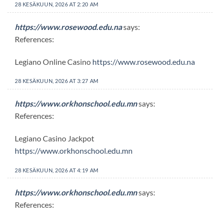
28 KESÄKUUN, 2026 AT 2:20 AM
https://www.rosewood.edu.na
says:
References:
Legiano Online Casino
https://www.rosewood.edu.na
28 KESÄKUUN, 2026 AT 3:27 AM
https://www.orkhonschool.edu.mn
says:
References:
Legiano Casino Jackpot
https://www.orkhonschool.edu.mn
28 KESÄKUUN, 2026 AT 4:19 AM
https://www.orkhonschool.edu.mn
says:
References: