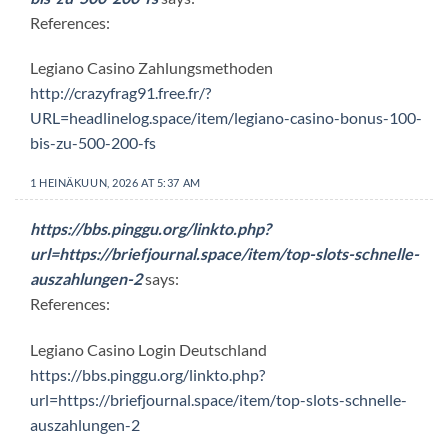
References:
Legiano Casino Zahlungsmethoden
http://crazyfrag91.free.fr/?
URL=headlinelog.space/item/legiano-casino-bonus-100-
bis-zu-500-200-fs
1 HEINÄKUUN, 2026 AT 5:37 AM
https://bbs.pinggu.org/linkto.php?
url=https://briefjournal.space/item/top-slots-schnelle-
auszahlungen-2
says:
References:
Legiano Casino Login Deutschland
https://bbs.pinggu.org/linkto.php?
url=https://briefjournal.space/item/top-slots-schnelle-
auszahlungen-2