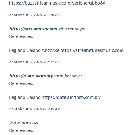
https://buzzafricanmusic.com/verlenerubbo84
27 KESÄKUUN, 2026 AT 2:58 AM
https://streamtunesmusic.com
says:
References:
Legiano Casino Abzocke
https://streamtunesmusic.com
27 KESÄKUUN, 2026 AT 8:57 AM
https://date.ainfinity.com.br/
says:
References:
Legiano Casino
https://date.ainfinity.com.br/
27 KESÄKUUN, 2026 AT 9:15 AM
7yue.net
says:
References: