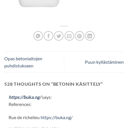
Opas betoniaitojen
Puun kyllästäminen
puhdistukseen
528 THOUGHTS ON “
BETONIN KÄSITTELY
”
https://buka.ng/
says:
References:
Rue de richelieu
https://buka.ng/