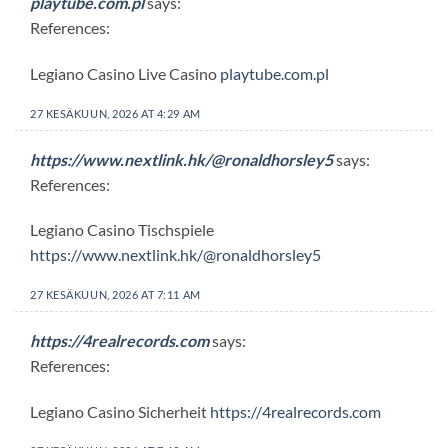
playtube.com.pl
says:
References:
Legiano Casino Live Casino
playtube.com.pl
27 KESÄKUUN, 2026 AT 4:29 AM
https://www.nextlink.hk/@ronaldhorsley5
says:
References:
Legiano Casino Tischspiele
https://www.nextlink.hk/@ronaldhorsley5
27 KESÄKUUN, 2026 AT 7:11 AM
https://4realrecords.com
says:
References:
Legiano Casino Sicherheit
https://4realrecords.com