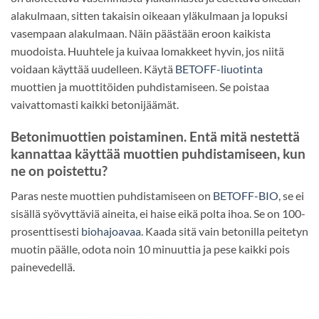
alakulmaan, sitten takaisin oikeaan yläkulmaan ja lopuksi
vasempaan alakulmaan. Näin päästään eroon kaikista
muodoista. Huuhtele ja kuivaa lomakkeet hyvin, jos niitä
voidaan käyttää uudelleen. Käytä
BETOFF-liuotinta
muottien ja muottitöiden puhdistamiseen. Se poistaa
vaivattomasti kaikki betonijäämät.
Betonimuottien poistaminen. Entä mitä nestettä
kannattaa käyttää muottien puhdistamiseen, kun
ne on poistettu?
Paras neste muottien puhdistamiseen on
BETOFF-BIO
, se ei
sisällä syövyttäviä aineita, ei haise eikä polta ihoa. Se on 100-
prosenttisesti
biohajoavaa
. Kaada sitä vain betonilla peitetyn
muotin päälle, odota noin 10 minuuttia ja pese kaikki pois
painevedellä.