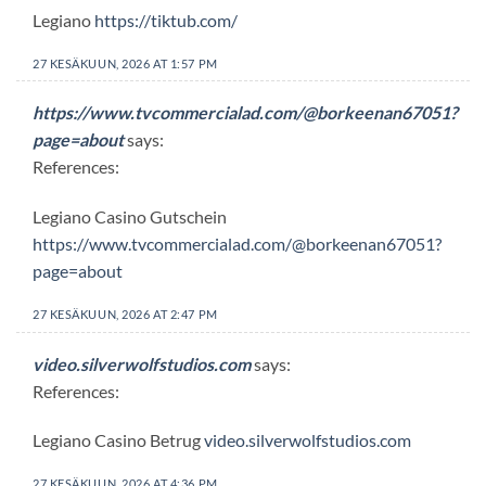
Legiano
https://tiktub.com/
27 KESÄKUUN, 2026 AT 1:57 PM
https://www.tvcommercialad.com/@borkeenan67051?
page=about
says:
References:
Legiano Casino Gutschein
https://www.tvcommercialad.com/@borkeenan67051?
page=about
27 KESÄKUUN, 2026 AT 2:47 PM
video.silverwolfstudios.com
says:
References:
Legiano Casino Betrug
video.silverwolfstudios.com
27 KESÄKUUN, 2026 AT 4:36 PM