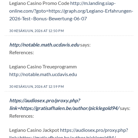
Legiano Casino Promo Code
http://m.landing.siap-
online.com/?goto=https://graph.org/Legiano-Erfahrungen-
2026-Test–Bonus-Bewertung-06-07
30 KESÄKUUN, 2026 AT 12:50 PM
http://notable.math.ucdavis.edu
says:
References:
Legiano Casino Treueprogramm
http://notable.math.ucdavis.edu
30 KESÄKUUN, 2026 AT 12:59 PM
https://audiosex.pro/proxy.php?
link=https://gratisafhalen.be/author/picklegold94/
says:
References:
Legiano Casino Jackpot
https://audiosex.pro/proxy.php?
link=https://gratisafhalen.be/author/picklegold94/