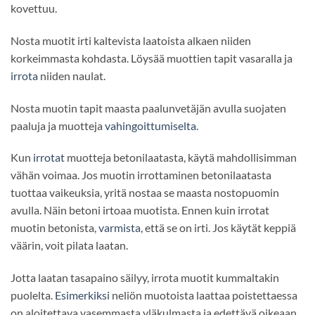
kovettuu.
Nosta muotit irti kaltevista laatoista alkaen niiden
korkeimmasta kohdasta. Löysää muottien tapit vasaralla ja
irrota
niiden naulat.
Nosta muotin tapit maasta paalunvetäjän avulla suojaten
paaluja ja muotteja
vahingoittumiselta
.
Kun
irrotat
muotteja betonilaatasta, käytä mahdollisimman
vähän voimaa. Jos muotin irrottaminen betonilaatasta
tuottaa vaikeuksia, yritä nostaa se maasta nostopuomin
avulla. Näin betoni irtoaa muotista. Ennen kuin irrotat
muotin betonista,
varmista
, että se on irti. Jos käytät keppiä
väärin, voit pilata laatan.
Jotta laatan tasapaino säilyy, irrota muotit kummaltakin
puolelta.
Esimerkiksi
neliön muotoista laattaa poistettaessa
on aloitettava vasemmasta yläkulmasta ja edettävä oikeaan