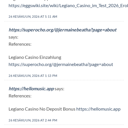
https://eggswiki.site/wiki/Legiano_Casino_im_Test_2026_Er
26 KESÄKUUN, 2026 AT 5:11 AM
https://superocho.org/@jermainebeatha?page=about
says:
References:
Legiano Casino Einzahlung
https://superocho.org/@jermainebeatha?page=about
26 KESÄKUUN, 2026 AT 1:13 PM
https://hellomusic.app
says:
References:
Legiano Casino No Deposit Bonus
https://hellomusic.app
26 KESÄKUUN, 2026 AT 2:44 PM