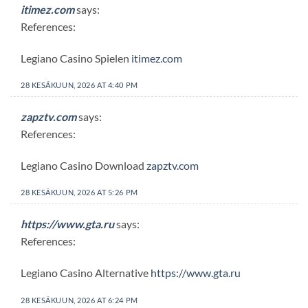
itimez.com
says:
References:
Legiano Casino Spielen
itimez.com
28 KESÄKUUN, 2026 AT 4:40 PM
zapztv.com
says:
References:
Legiano Casino Download
zapztv.com
28 KESÄKUUN, 2026 AT 5:26 PM
https://www.gta.ru
says:
References:
Legiano Casino Alternative
https://www.gta.ru
28 KESÄKUUN, 2026 AT 6:24 PM