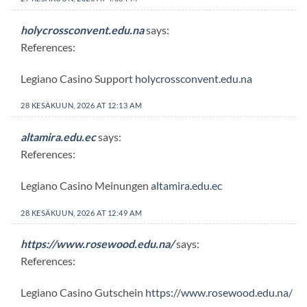
holycrossconvent.edu.na
says:
References:
Legiano Casino Support
holycrossconvent.edu.na
28 KESÄKUUN, 2026 AT 12:13 AM
altamira.edu.ec
says:
References:
Legiano Casino Meinungen
altamira.edu.ec
28 KESÄKUUN, 2026 AT 12:49 AM
https://www.rosewood.edu.na/
says:
References:
Legiano Casino Gutschein
https://www.rosewood.edu.na/