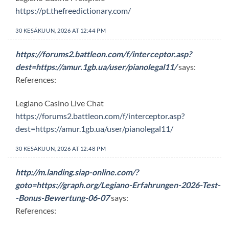
https://pt.thefreedictionary.com/
30 KESÄKUUN, 2026 AT 12:44 PM
https://forums2.battleon.com/f/interceptor.asp?
dest=https://amur.1gb.ua/user/pianolegal11/
says:
References:
Legiano Casino Live Chat
https://forums2.battleon.com/f/interceptor.asp?
dest=https://amur.1gb.ua/user/pianolegal11/
30 KESÄKUUN, 2026 AT 12:48 PM
http://m.landing.siap-online.com/?
goto=https://graph.org/Legiano-Erfahrungen-2026-Test-
-Bonus-Bewertung-06-07
says:
References: