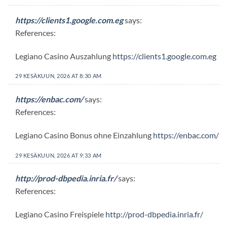
https://clients1.google.com.eg
says:
References:
Legiano Casino Auszahlung
https://clients1.google.com.eg
29 KESÄKUUN, 2026 AT 8:30 AM
https://enbac.com/
says:
References:
Legiano Casino Bonus ohne Einzahlung
https://enbac.com/
29 KESÄKUUN, 2026 AT 9:33 AM
http://prod-dbpedia.inria.fr/
says:
References:
Legiano Casino Freispiele
http://prod-dbpedia.inria.fr/