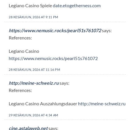
Legiano Casino Spiele
date.etogetherness.com
28 KESÄKUUN, 2026 AT 9:11 PM
https://www.nemusic.rocks/pearl51s761072
says:
References:
Legiano Casino
https://www.nemusic.rocks/pearl51s761072
28 KESÄKUUN, 2026 AT 11:16 PM
http://meine-schweiz.ru
says:
References:
Legiano Casino Auszahlungsdauer
http://meine-schweiz.ru
29 KESÄKUUN, 2026 AT 4:34 AM
cine.astalaweb.net
says: