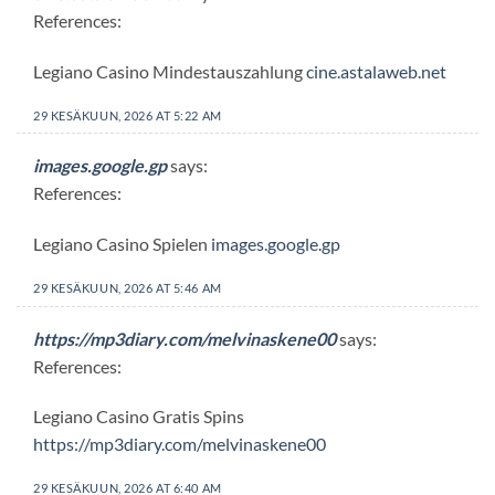
References:
Legiano Casino Mindestauszahlung
cine.astalaweb.net
29 KESÄKUUN, 2026 AT 5:22 AM
images.google.gp
says:
References:
Legiano Casino Spielen
images.google.gp
29 KESÄKUUN, 2026 AT 5:46 AM
https://mp3diary.com/melvinaskene00
says:
References:
Legiano Casino Gratis Spins
https://mp3diary.com/melvinaskene00
29 KESÄKUUN, 2026 AT 6:40 AM