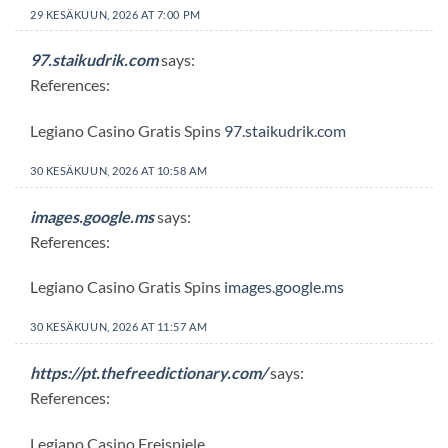
29 KESÄKUUN, 2026 AT 7:00 PM
97.staikudrik.com
says:
References:
Legiano Casino Gratis Spins
97.staikudrik.com
30 KESÄKUUN, 2026 AT 10:58 AM
images.google.ms
says:
References:
Legiano Casino Gratis Spins
images.google.ms
30 KESÄKUUN, 2026 AT 11:57 AM
https://pt.thefreedictionary.com/
says:
References:
Legiano Casino Freispiele