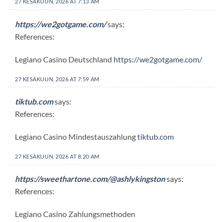
27 KESÄKUUN, 2026 AT 7:13 AM
https://we2gotgame.com/
says:
References:
Legiano Casino Deutschland
https://we2gotgame.com/
27 KESÄKUUN, 2026 AT 7:59 AM
tiktub.com
says:
References:
Legiano Casino Mindestauszahlung
tiktub.com
27 KESÄKUUN, 2026 AT 8:20 AM
https://sweethartone.com/@ashlykingston
says:
References:
Legiano Casino Zahlungsmethoden