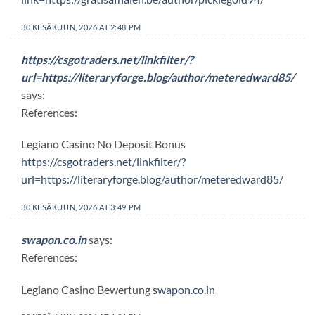
30 KESÄKUUN, 2026 AT 2:48 PM
https://csgotraders.net/linkfilter/?
url=https://literaryforge.blog/author/meteredward85/
says:
References:
Legiano Casino No Deposit Bonus
https://csgotraders.net/linkfilter/?
url=https://literaryforge.blog/author/meteredward85/
30 KESÄKUUN, 2026 AT 3:49 PM
swapon.co.in
says:
References:
Legiano Casino Bewertung
swapon.co.in