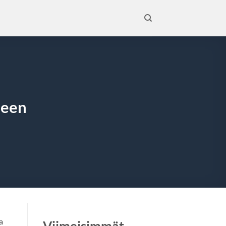
seen
a