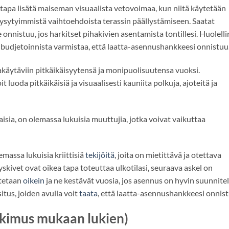
 tapa lisätä maiseman visuaalista vetovoimaa, kun niitä käytetään
i kysytyimmistä vaihtoehdoista terassin päällystämiseen. Saatat
 onnistuu, jos harkitset pihakivien asentamista tontillesi. Huolell
 ja budjetoinnista varmistaa, että laatta-asennushankkeesi onnistuu
lkakäytäviin pitkäikäisyytensä ja monipuolisuutensa vuoksi.
it luoda pitkäikäisiä ja visuaalisesti kauniita polkuja, ajoteitä ja
sia, on olemassa lukuisia muuttujia, jotka voivat vaikuttaa
massa lukuisia kriittisiä
tekijöitä
, joita on mietittävä ja otettava
skivet ovat oikea tapa toteuttaa ulkotilasi, seuraava askel on
etetaan
oikein
ja ne kestävät vuosia, jos asennus on hyvin suunnite
tus, joiden avulla voit
taata
, että laatta-asennushankkeesi onnis
tkimus mukaan lukien)