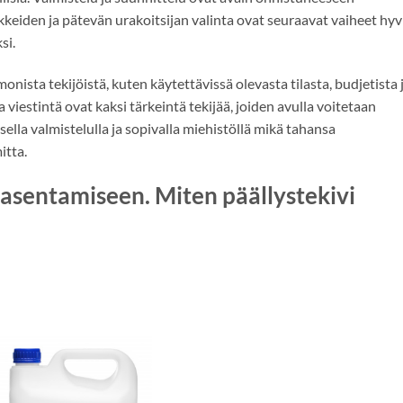
kkeiden ja pätevän urakoitsijan valinta ovat seuraavat vaiheet hyv
si.
ista tekijöistä, kuten käytettävissä olevasta tilasta, budjetista 
viestintä ovat kaksi tärkeintä tekijää, joiden avulla voitetaan
lla valmistelulla ja sopivalla miehistöllä mikä tahansa
itta.
n asentamiseen. Miten päällystekivi