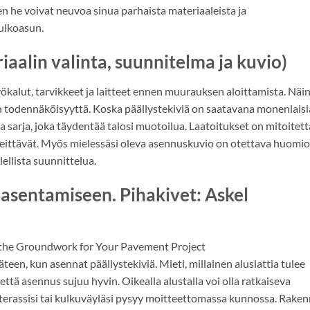
oten he voivat neuvoa sinua parhaista materiaaleista ja
ulkoasun.
aalin valinta, suunnitelma ja kuvio)
työkalut, tarvikkeet ja laitteet ennen muurauksen aloittamista. Näi
 todennäköisyyttä. Koska päällystekiviä on saatavana monenlaisi
ta sarja, joka täydentää talosi muotoilua. Laatoitukset on mitoitet
peittävät. Myös mielessäsi oleva asennuskuvio on otettava huomio
ellista suunnittelua.
n asentamiseen. Pihakivet: Askel
y the Groundwork for Your Pavement Project
een, kun asennat päällystekiviä. Mieti, millainen aluslattia tulee
 että asennus sujuu hyvin. Oikealla alustalla voi olla ratkaiseva
ty terassisi tai kulkuväyläsi pysyy moitteettomassa kunnossa. Rake