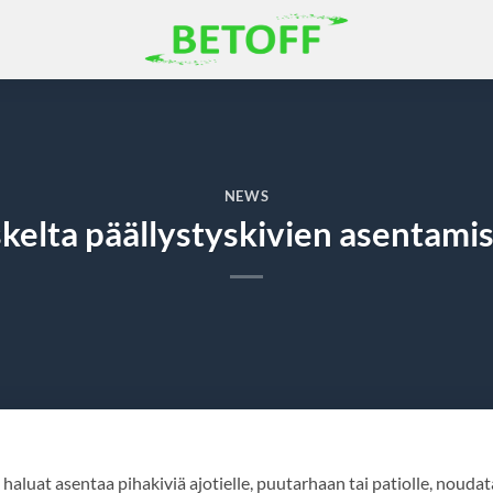
NEWS
skelta päällystyskivien asentami
haluat asentaa pihakiviä ajotielle, puutarhaan tai patiolle, noudat