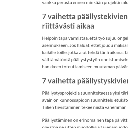
vankka perusta ennen minkään projektin alo
7 vaihetta päällystekivi
riittävästi aikaa
Helpoin tapa varmistaa, että työ sujuu ongel
asennukseen. Jos haluat, ettet joudu maksama
kaikille töille, jotka aiot tehdä tänä aikana.
välttämätöntä päällystystyön onnistumiseksi,
hankkeen toteuttamiseen muutaman päivän en
7 vaihetta päällystyskiv
Päällystysprojektia suunniteltaessa yksi tä
avain on kunnossapidon suunnittelu etukäteen
Tiilien tiivistäminen tekee niistä vähemmän
Päällystäminen on erinomainen tapa päivittää
olivatpa ne sitten muodollisia tai epämuodol