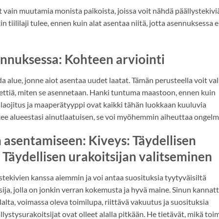
at vain muutamia monista paikoista, joissa voit nähdä päällystekivi
n tiililaji tulee, ennen kuin alat asentaa niitä, jotta asennuksessa e
ennuksessa: Kohteen arviointi
a alue, jonne aiot asentaa uudet laatat. Tämän perusteella voit val
 miettiä, miten se asennetaan. Hanki tuntuma maastoon, ennen kuin
alaojitus ja maaperätyyppi ovat kaikki tähän luokkaan kuuluvia
ekee alueestasi ainutlaatuisen, se voi myöhemmin aiheuttaa ongelm
n asentamiseen: Kiveys: Täydellisen
 Täydellisen urakoitsijan valitseminen
ystekivien kanssa aiemmin ja voi antaa suosituksia tyytyväisiltä
tsija, jolla on jonkin verran kokemusta ja hyvä maine. Sinun kannat
lalta, voimassa oleva toimilupa, riittävä vakuutus ja suosituksia
lystysurakoitsijat ovat olleet alalla pitkään. He tietävät, mikä toim