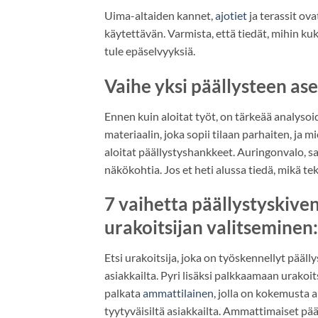
Uima-altaiden kannet,
ajotiet
ja terassit ov
käytettävän. Varmista, että tiedät, mihin kuki
tule epäselvyyksiä.
Vaihe yksi päällysteen as
Ennen kuin aloitat työt, on tärkeää analysoid
materiaalin, joka sopii tilaan parhaiten, ja
aloitat päällystyshankkeet. Auringonvalo, s
näkökohtia. Jos et heti alussa tiedä, mikä t
7 vaihetta päällystyskive
urakoitsijan valitseminen:
Etsi urakoitsija, joka on työskennellyt pääll
asiakkailta. Pyri lisäksi palkkaamaan urakoi
palkata
ammattilainen
, jolla on kokemusta a
tyytyväisiltä asiakkailta. Ammattimaiset pääl