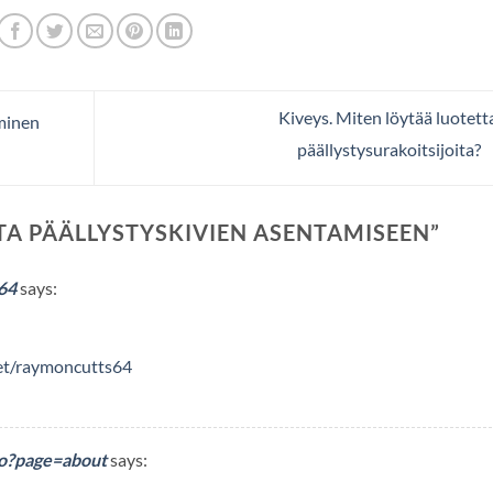
Kiveys. Miten löytää luotett
äminen
päällystysurakoitsijoita?
TA PÄÄLLYSTYSKIVIEN ASENTAMISEEN
”
64
says:
net/raymoncutts64
o?page=about
says: