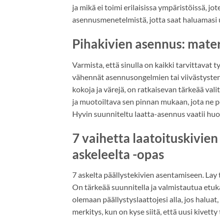
ja mikä ei toimi erilaisissa ympäristöissä, j
asennusmenetelmistä, jotta saat haluamasi 
Pihakivien asennus: materi
Varmista, että sinulla on kaikki tarvittavat 
vähennät asennusongelmien tai viivästysten
kokoja ja värejä, on ratkaisevan tärkeää vali
ja muotoiltava sen pinnan mukaan, jota ne 
Hyvin suunniteltu laatta-asennus vaatii huol
7 vaihetta laatoituskivie
askeleelta -opas
7 askelta päällystekivien asentamiseen. La
On tärkeää suunnitella ja valmistautua etukät
olemaan päällystyslaattojesi alla, jos haluat,
merkitys, kun on kyse siitä, että uusi kivet