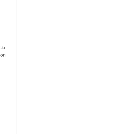
tti
 on