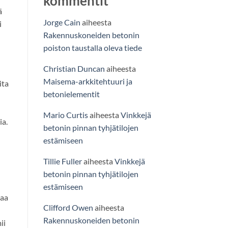
kommentit
ä
Jorge Cain
aiheesta
i
Rakennuskoneiden betonin
poiston taustalla oleva tiede
Christian Duncan
aiheesta
Maisema-arkkitehtuuri ja
ita
betonielementit
Mario Curtis
aiheesta
Vinkkejä
ia.
betonin pinnan tyhjätilojen
estämiseen
Tillie Fuller
aiheesta
Vinkkejä
betonin pinnan tyhjätilojen
estämiseen
taa
Clifford Owen
aiheesta
Rakennuskoneiden betonin
ii