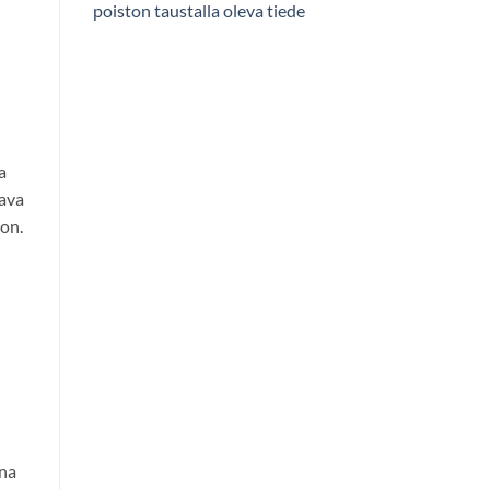
poiston taustalla oleva tiede
n
a
tava
on.
nna