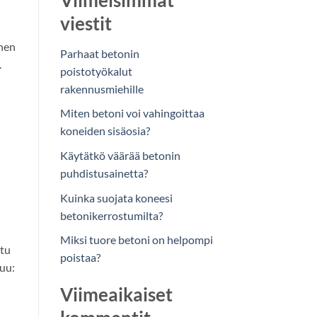
Viimeisimmät
viestit
inen
Parhaat betonin
.
poistotyökalut
rakennusmiehille
Miten betoni voi vahingoittaa
koneiden sisäosia?
Käytätkö väärää betonin
puhdistusainetta?
Kuinka suojata koneesi
betonikerrostumilta?
Miksi tuore betoni on helpompi
ltu
poistaa?
tuu:
Viimeaikaiset