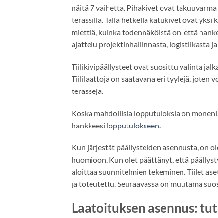
näitä 7 vaihetta. Pihakivet ovat takuuvarma
terassilla. Tällä hetkellä katukivet ovat yks
miettiä, kuinka todennäköistä on, että hanke
ajattelu projektinhallinnasta, logistiikasta
Tiilikivipäällysteet ovat suosittu valinta ja
Tiililaattoja on saatavana eri tyylejä, joten vo
terasseja.
Koska mahdollisia lopputuloksia on monenlai
hankkeesi
lopputulokseen
.
Kun järjestät päällysteiden asennusta, on ole
huomioon. Kun olet päättänyt, että päällysty
aloittaa suunnitelmien tekeminen. Tiilet as
ja toteutettu. Seuraavassa on muutama suosi
Laatoituksen asennus: tu