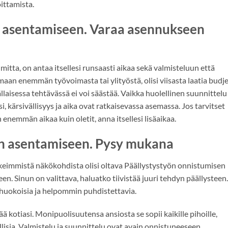
ittamista.
en asentamiseen. Varaa asennukseen
mitta, on antaa itsellesi runsaasti aikaa sekä valmisteluun että
an enemmän työvoimasta tai ylityöstä, olisi viisasta laatia budje
 Tällaisessa tehtävässä ei voi säästää. Vaikka huolellinen suunnittelu
 kärsivällisyys ja aika ovat ratkaisevassa asemassa. Jos tarvitset
emmän aikaa kuin oletit, anna itsellesi lisäaikaa.
ien asentamiseen. Pysy mukana
rkeimmistä näkökohdista olisi oltava Päällystystyön onnistumisen
. Sinun on valittava, haluatko tiivistää juuri tehdyn päällysteen.
 huokoisia ja helpommin puhdistettavia.
 kotiasi. Monipuolisuutensa ansiosta se sopii kaikille pihoille,
lisia. Valmistelu ja suunnittelu ovat avain onnistuneeseen