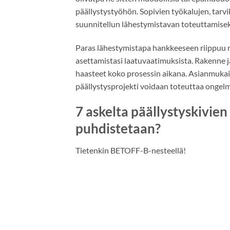
päällystystyöhön. Sopivien työkalujen, tarvi
suunnitellun lähestymistavan toteuttamisek
Paras lähestymistapa hankkeeseen riippuu mon
asettamistasi laatuvaatimuksista. Rakenne ja 
haasteet koko prosessin aikana. Asianmukaise
päällystysprojekti voidaan toteuttaa ongelm
7 askelta päällystyskivie
puhdistetaan?
Tietenkin BETOFF-B-nesteellä!